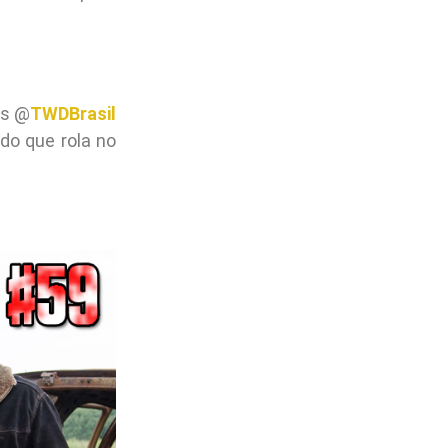
is @
TWDBrasil
do que rola no