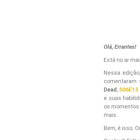
Olá, Errantes!
Está no ar ma
Nessa edição
comentaram s
Dead
,
S06E13 
e suas habili
os momentos d
mais.
Bem, é isso. 