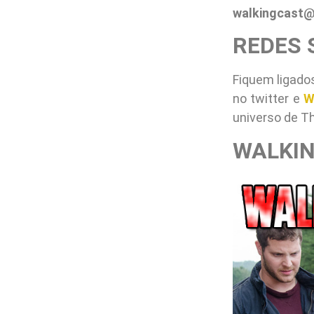
walkingcast@
REDES 
Fiquem ligado
no twitter e
W
universo de T
WALKIN