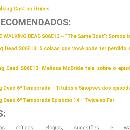
lking Cast no iTunes
RECOMENDADOS:
E WALKING DEAD S06E13 – “The Same Boat”: Somos 
g Dead S06E13: 5 coisas que você pode ter perdido
ng Dead S06E13: Melissa McBride fala sobre o episó
g Dead 6ª Temporada – Títulos e Sinopses dos episódio
g Dead 6ª Temporada Episódio 14 – Twice as Far
S:
s críticas, elogios, sugestões e wa