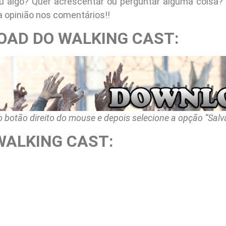
u algo? Quer acrescentar ou perguntar alguma coisa?
a opinião nos comentários!!
AD DO WALKING CAST:
o botão direito do mouse e depois selecione a opção “Salva
WALKING CAST: