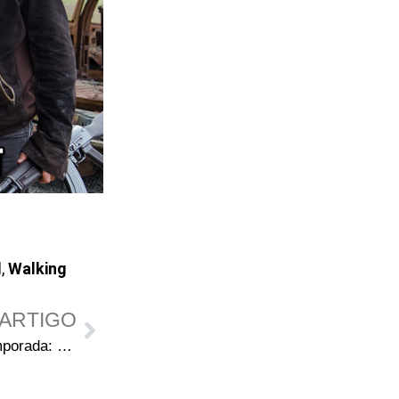
d
,
Walking
ARTIGO
Fear the Walking Dead 2ª Temporada: Chamadas de elenco revelam informações sobre novos personagens