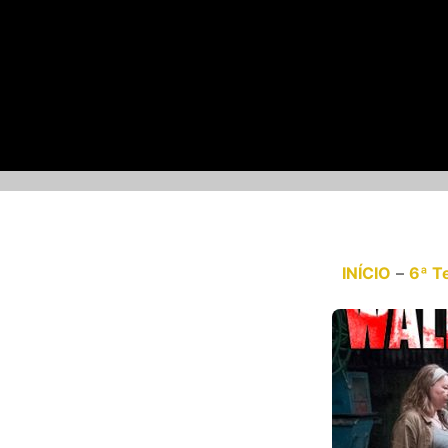
INÍCIO
–
6ª T