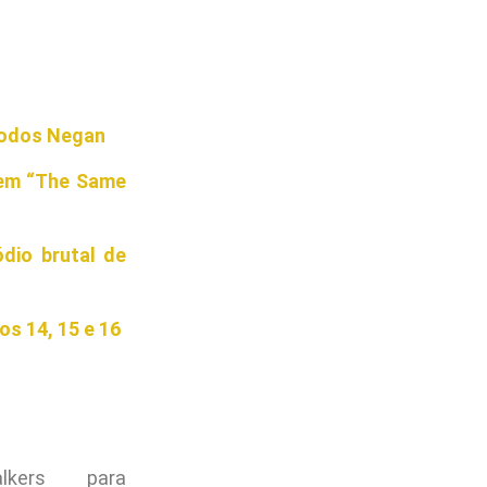
todos Negan
 em “The Same
dio brutal de
s 14, 15 e 16
lkers para