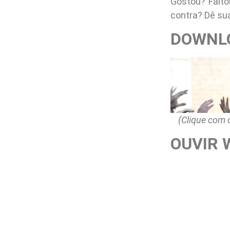
Gostou? Falto
contra? Dê su
DOWNLO
(Clique com 
OUVIR 