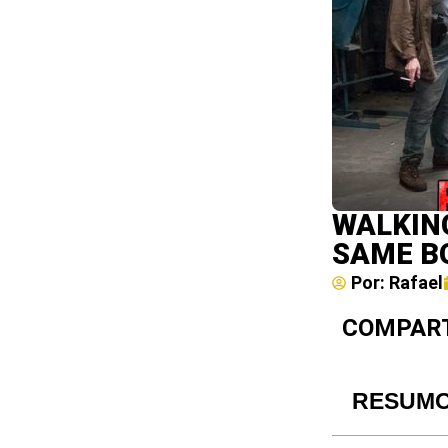
WALKING
SAME B
Por:
Rafael
COMPART
RESUM