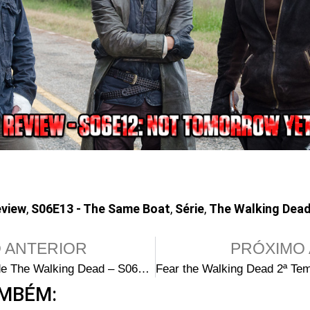
view
,
S06E13 - The Same Boat
,
Série
,
The Walking Dea
 ANTERIOR
PRÓXIMO 
Audiência de The Walking Dead – S06E13: The Same Boat
MBÉM: