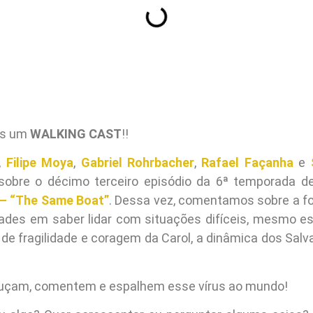
is um
WALKING CAST
!!
,
Filipe Moya
,
Gabriel Rohrbacher
,
Rafael Façanha
e
obre o décimo terceiro episódio da 6ª temporada 
– “The Same Boat”
. Dessa vez, comentamos sobre a f
dades em saber lidar com situações difíceis, mesmo es
e fragilidade e coragem da Carol, a dinâmica dos Salv
Ouçam, comentem e espalhem esse vírus ao mundo!