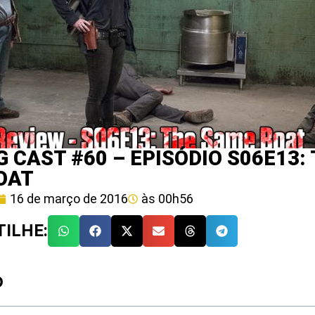
 CAST #60 – EPISÓDIO S06E13:
OAT
16 de março de 2016
às
00h56
ILHE:
O