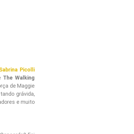
Sabrina Picolli
de
The Walking
orça de Maggie
tando grávida,
adores e muito