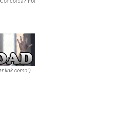
 Concorda? Foi
r link como”)