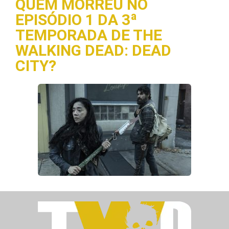
QUEM MORREU NO
EPISÓDIO 1 DA 3ª
TEMPORADA DE THE
WALKING DEAD: DEAD
CITY?