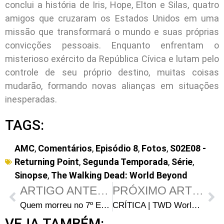
conclui a história de Iris, Hope, Elton e Silas, quatro
amigos que cruzaram os Estados Unidos em uma
missão que transformará o mundo e suas próprias
convicções pessoais. Enquanto enfrentam o
misterioso exército da República Cívica e lutam pelo
controle de seu próprio destino, muitas coisas
mudarão, formando novas alianças em situações
inesperadas.
TAGS:
AMC
,
Comentários
,
Episódio 8
,
Fotos
,
S02E08 -
Returning Point
,
Segunda Temporada
,
Série
,
Sinopse
,
The Walking Dead: World Beyond
ARTIGO ANTERIOR
PRÓXIMO ARTIGO
Quem morreu no 7º Episódio da 2ª Temporada de TWD World Beyond?
CRÍTICA | TWD World Beyond S02E07 – “Blood and Lies”: Ratos e Ultimatos
VEJA TAMBÉM: