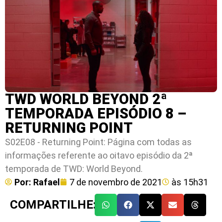
TWD WORLD BEYOND 2ª
TEMPORADA EPISÓDIO 8 –
RETURNING POINT
S02E08 - Returning Point: Página com todas as
informações referente ao oitavo episódio da 2ª
temporada de TWD: World Beyond.
Por:
Rafael
7 de novembro de 2021
às
15h31
COMPARTILHE: