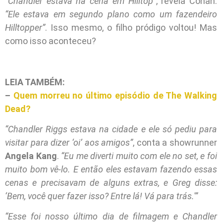
“Chandler estava na cena em Hilltop”
, revela Cohan.
“Ele estava em segundo plano como um fazendeiro
Hilltopper”
. Isso mesmo, o filho pródigo voltou! Mas
como isso aconteceu?
LEIA TAMBÉM:
–
Quem morreu no último episódio de The Walking
Dead?
“Chandler Riggs estava na cidade e ele só pediu para
visitar para dizer ‘oi’ aos amigos”
, conta a showrunner
Angela Kang
.
“Eu me diverti muito com ele no set, e foi
muito bom vê-lo. E então eles estavam fazendo essas
cenas e precisavam de alguns extras, e Greg disse:
‘Bem, você quer fazer isso? Entre lá! Vá para trás.'”
“Esse foi nosso último dia de filmagem e Chandler