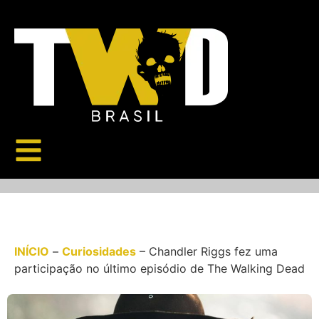
INÍCIO
–
Curiosidades
–
Chandler Riggs fez uma
participação no último episódio de The Walking Dead