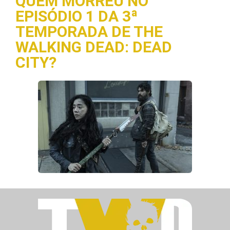
QUEM MORREU NO
EPISÓDIO 1 DA 3ª
TEMPORADA DE THE
WALKING DEAD: DEAD
CITY?