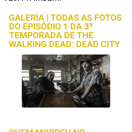
GALERIA | TODAS AS FOTOS
DO EPISÓDIO 1 DA 3ª
TEMPORADA DE THE
WALKING DEAD: DEAD CITY