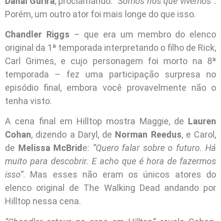
Danai Gurira
, proclamando:
“Somos nós que vivemos”
.
Porém, um outro ator foi mais longe do que isso.
Chandler Riggs
– que era um membro do elenco
original da 1ª temporada interpretando o filho de Rick,
Carl Grimes, e cujo personagem foi morto na 8ª
temporada – fez uma participação surpresa no
episódio final, embora você provavelmente não o
tenha visto.
A cena final em Hilltop mostra Maggie, de
Lauren
Cohan
, dizendo a Daryl, de
Norman Reedus
, e Carol,
de
Melissa McBrid
e:
“Quero falar sobre o futuro. Há
muito para descobrir. E acho que é hora de fazermos
isso”
. Mas esses não eram os únicos atores do
elenco original de The Walking Dead andando por
Hilltop nessa cena.