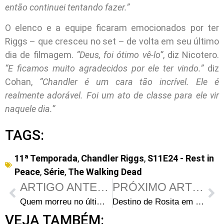
então continuei tentando fazer.”
O elenco e a equipe ficaram emocionados por ter
Riggs – que cresceu no set – de volta em seu último
dia de filmagem.
“Deus, foi ótimo vê-lo”
, diz Nicotero.
“E ficamos muito agradecidos por ele ter vindo.”
diz
Cohan,
“Chandler é um cara tão incrível. Ele é
realmente adorável. Foi um ato de classe para ele vir
naquele dia.”
TAGS:
11ª Temporada
,
Chandler Riggs
,
S11E24 - Rest in
Peace
,
Série
,
The Walking Dead
ARTIGO ANTERIOR
PRÓXIMO ARTIGO
Quem morreu no último episódio de The Walking Dead?
Destino de Rosita em The Walking Dead foi ideia de Christian Serratos
VEJA TAMBÉM: