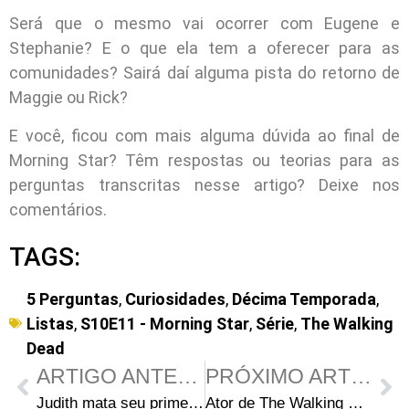
Será que o mesmo vai ocorrer com Eugene e
Stephanie? E o que ela tem a oferecer para as
comunidades? Sairá daí alguma pista do retorno de
Maggie ou Rick?
E você, ficou com mais alguma dúvida ao final de
Morning Star? Têm respostas ou teorias para as
perguntas transcritas nesse artigo? Deixe nos
comentários.
TAGS:
5 Perguntas
,
Curiosidades
,
Décima Temporada
,
Listas
,
S10E11 - Morning Star
,
Série
,
The Walking
Dead
ARTIGO ANTERIOR
PRÓXIMO ARTIGO
Judith mata seu primeiro humano em cena do próximo episódio de The Walking Dead
Ator de The Walking Dead surta, morde fã e acaba preso