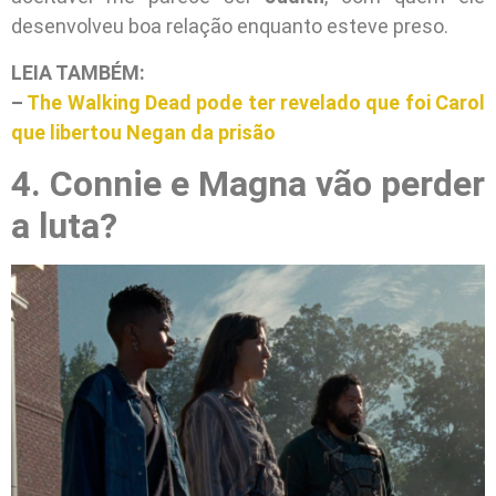
desenvolveu boa relação enquanto esteve preso.
LEIA TAMBÉM:
–
The Walking Dead pode ter revelado que foi Carol
que libertou Negan da prisão
4. Connie e Magna vão perder
a luta?