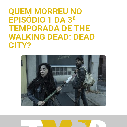
QUEM MORREU NO
EPISÓDIO 1 DA 3ª
TEMPORADA DE THE
WALKING DEAD: DEAD
CITY?