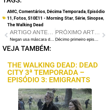
TAGS:
AMC
,
Comentários
,
Décima Temporada
,
Episódio
11
,
Fotos
,
S10E11 - Morning Star
,
Série
,
Sinopse
,
The Walking Dead
ARTIGO ANTERIOR
PRÓXIMO ARTIGO
Negan usa máscara de Sussurrador nas primeiras imagens do próximo episódio de The Walking Dead
Décimo primeiro episódio da 10ª temporada de The Walking Dead vaza na internet
VEJA TAMBÉM:
THE WALKING DEAD: DEAD
CITY 3ª TEMPORADA –
EPISÓDIO 3: EMIGRANTS