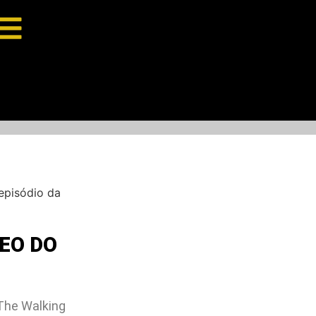
episódio da
EO DO
 The Walking