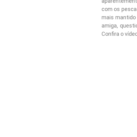
aparentement
com os pescad
mais mantido
amiga, questi
Confira o víde