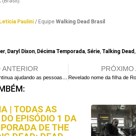
(Brasil).
Leticia Paulini
/ Equipe
Walking Dead Brasil
ier
,
Daryl Dixon
,
Décima Temporada
,
Série
,
Talking Dead
o
 ANTERIOR
PRÓXIMO 
O grupo continua ajudando as pessoas nos primeiros minutos do próximo episódio de Fear the Walking Dead
MBÉM:
A | TODAS AS
DO EPISÓDIO 1 DA
MPORADA DE THE