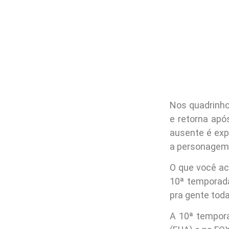
Nos quadrinho
e retorna apó
ausente é exp
a personagem 
O que você ac
10ª temporad
pra gente tod
A 10ª tempor