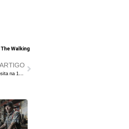
,
The Walking
ARTIGO
Revelado nome da filha de Rosita na 10ª temporada de The Walking Dead