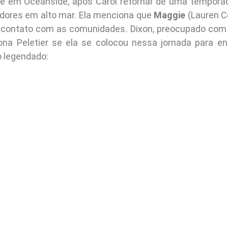
e em Oceanside, após Carol retornar de uma tempora
ores em alto mar. Ela menciona que
Maggie
(Lauren C
 contato com as comunidades. Dixon, preocupado com 
ona Peletier se ela se colocou nessa jornada para e
o legendado: