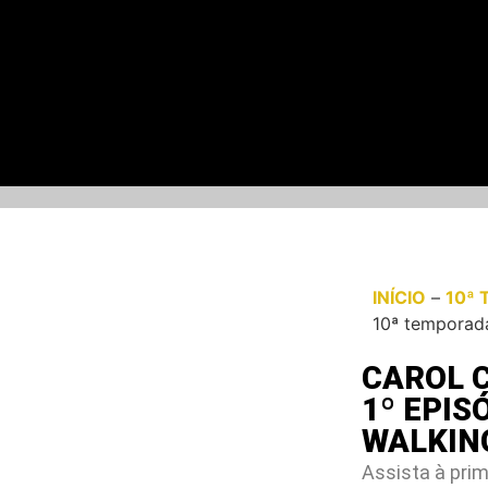
INÍCIO
–
10ª 
10ª temporad
CAROL 
1º EPIS
WALKIN
Assista à prim