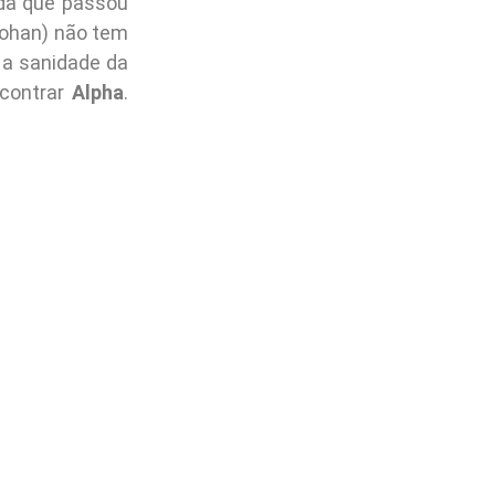
da que passou
ohan) não tem
a sanidade da
ncontrar
Alpha
.