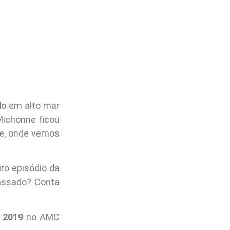
o em alto mar
Michonne ficou
le, onde vemos
ro episódio da
assado? Conta
 2019
no AMC