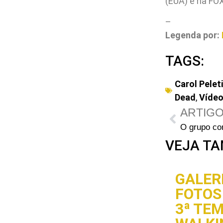
(EUA) e na FOX 
–
Legenda por:
TAGS:
Carol Pelet
Dead
,
Víde
ARTIGO
VEJA TA
GALERI
FOTOS 
3ª TE