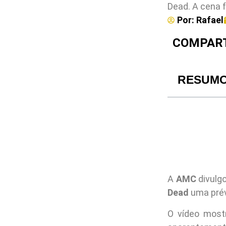
Dead. A cena f
Por:
Rafael
COMPART
RESUM
A
AMC
divulg
Dead
uma prév
O vídeo mos