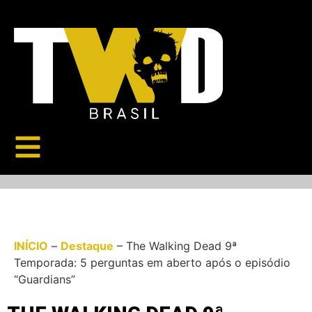
INÍCIO
–
Destaque
–
The Walking Dead 9ª
Temporada: 5 perguntas em aberto após o episódio
“Guardians”