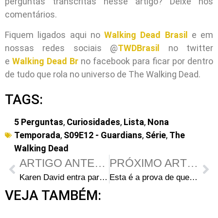
perguntas transcritas nesse artigo? Deixe nos
comentários.
Fiquem ligados aqui no
Walking Dead Brasil
e em
nossas redes sociais @
TWDBrasil
no twitter
e
Walking Dead Br
no facebook para ficar por dentro
de tudo que rola no universo de The Walking Dead.
TAGS:
5 Perguntas
,
Curiosidades
,
Lista
,
Nona
Temporada
,
S09E12 - Guardians
,
Série
,
The
Walking Dead
ARTIGO ANTERIOR
PRÓXIMO ARTIGO
Karen David entra para o elenco da 5ª temporada de Fear the Walking Dead
Esta é a prova de que The Walking Dead está armando para Negan retomar o controle
VEJA TAMBÉM: