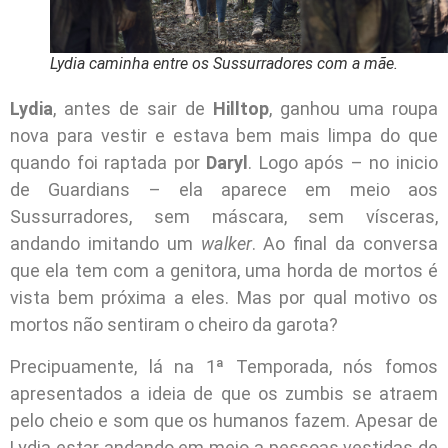
Lydia caminha entre os Sussurradores com a mãe.
Lydia
, antes de sair de
Hilltop
, ganhou uma roupa
nova para vestir e estava bem mais limpa do que
quando foi raptada por
Daryl
. Logo após – no inicio
de Guardians – ela aparece em meio aos
Sussurradores, sem máscara, sem vísceras,
andando imitando um
walker
. Ao final da conversa
que ela tem com a genitora, uma horda de mortos é
vista bem próxima a eles. Mas por qual motivo os
mortos não sentiram o cheiro da garota?
Precipuamente, lá na 1ª Temporada, nós fomos
apresentados a ideia de que os zumbis se atraem
pelo cheio e som que os humanos fazem. Apesar de
Lydia estar andando em meio a pessoas vestidas de