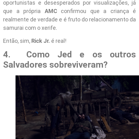
oportunistas e desesperados por visualizações, já
que a própria
AMC
confirmou que a criança é
realmente de verdade e é fruto do relacionamento da
samurai com o xerife.
Então, sim,
Rick Jr.
é real!
4. Como Jed e os outros
Salvadores sobreviveram?