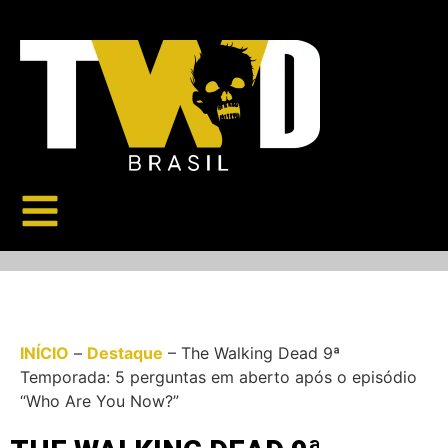
INÍCIO
–
Destaque
–
The Walking Dead 9ª
Temporada: 5 perguntas em aberto após o episódio
“Who Are You Now?”