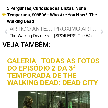
5 Perguntas
,
Curiosidades
,
Listas
,
Nona
Temporada
,
S09E06 - Who Are You Now?
,
The
Walking Dead
ARTIGO ANTERIOR
PRÓXIMO ARTIGO
The Walking Dead e sua marketing machine
[SPOILERS] The Walking Dead 185 – Discussão
VEJA TAMBÉM:
GALERIA | TODAS AS FOTOS
DO EPISÓDIO 2 DA 3ª
TEMPORADA DE THE
WALKING DEAD: DEAD CITY