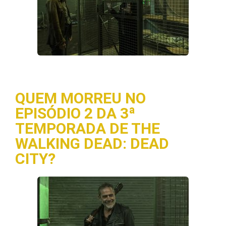
QUEM MORREU NO
EPISÓDIO 2 DA 3ª
TEMPORADA DE THE
WALKING DEAD: DEAD
CITY?