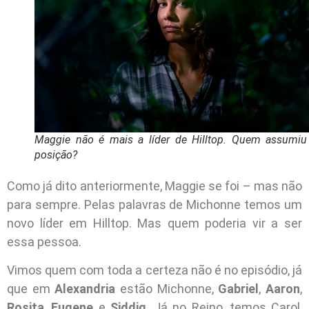
Maggie não é mais a líder de Hilltop. Quem assumiu
posição?
Como já dito anteriormente, Maggie se foi – mas não
para sempre. Pelas palavras de Michonne temos um
novo líder em Hilltop. Mas quem poderia vir a ser
essa pessoa.
Vimos quem com toda a certeza não é no episódio, já
que em
Alexandria
estão Michonne,
Gabriel
,
Aaron
,
Rosita
,
Eugene
e
Siddiq
. Já no Reino, temos Carol,