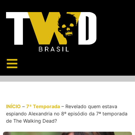
INÍCIO
–
7ª Temporada
–
Revelado quem estava
espiando Alexandria no 8º episódio da 7ª temporada
de The Walking Dead?