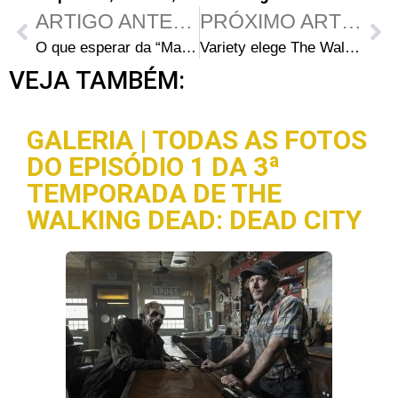
ARTIGO ANTERIOR
PRÓXIMO ARTIGO
O que esperar da “Marcha para a Guerra” na segunda parte da 7ª temporada de The Walking Dead
Variety elege The Walking Dead como a pior série de 2016
VEJA TAMBÉM:
GALERIA | TODAS AS FOTOS
DO EPISÓDIO 1 DA 3ª
TEMPORADA DE THE
WALKING DEAD: DEAD CITY