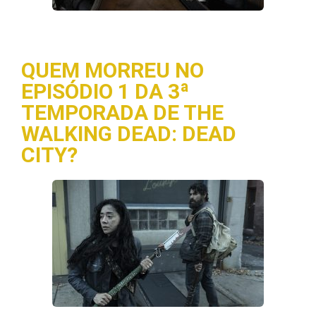
QUEM MORREU NO
EPISÓDIO 1 DA 3ª
TEMPORADA DE THE
WALKING DEAD: DEAD
CITY?