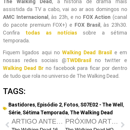
The Walking Dead
, a história de drama mais
assistida da TV a cabo, vai ao ar aos domingos no
AMC Internacional
, às 23h, e no
FOX Action
(canal
do pacote premium FOX+) e
FOX Brasil
, às 23h30.
Confira
todas as notícias
sobre a sétima
temporada.
Fiquem ligados aqui no
Walking Dead Brasil
e em
nossas redes sociais @
TWDBrasil
no twitter e
Walking Dead Br
no facebook para ficar por dentro
de tudo que rola no universo de The Walking Dead.
TAGS:
Bastidores
,
Episódio 2
,
Fotos
,
S07E02 - The Well
,
Série
,
Sétima Temporada
,
The Walking Dead
ARTIGO ANTERIOR
PRÓXIMO ARTIGO
The Walking Dead 162: Arte da capa e data de lançamento
The Walking Dead HQ: O que é o Santuário? E quem é Negan?