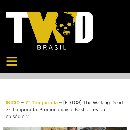
INÍCIO
–
7ª Temporada
–
[FOTOS] The Walking Dead
7ª Temporada: Promocionais e Bastidores do
episódio 2