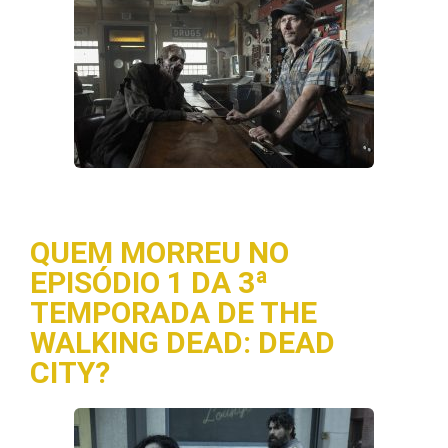
QUEM MORREU NO
EPISÓDIO 1 DA 3ª
TEMPORADA DE THE
WALKING DEAD: DEAD
CITY?