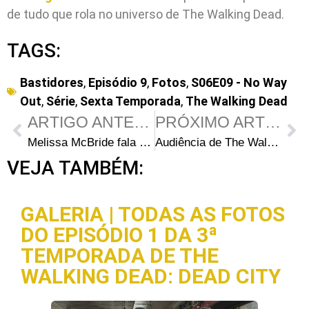
de tudo que rola no universo de The Walking Dead.
TAGS:
Bastidores
,
Episódio 9
,
Fotos
,
S06E09 - No Way
Out
,
Série
,
Sexta Temporada
,
The Walking Dead
ARTIGO ANTERIOR
PRÓXIMO ARTIGO
Melissa McBride fala sobre o intenso episódio de retorno da 6ª temporada de The Walking Dead
Audiência de The Walking Dead – S06E09: No Way Out: Série retorna com uma pequena queda
VEJA TAMBÉM:
GALERIA | TODAS AS FOTOS
DO EPISÓDIO 1 DA 3ª
TEMPORADA DE THE
WALKING DEAD: DEAD CITY