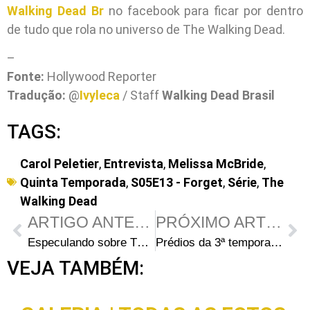
Walking Dead Br
no facebook para ficar por dentro
de tudo que rola no universo de The Walking Dead.
–
Fonte:
Hollywood Reporter
Tradução:
@
Ivyleca
/ Staff
Walking Dead Brasil
TAGS:
Carol Peletier
,
Entrevista
,
Melissa McBride
,
Quinta Temporada
,
S05E13 - Forget
,
Série
,
The
Walking Dead
ARTIGO ANTERIOR
PRÓXIMO ARTIGO
Especulando sobre The Walking Dead: O que o Padre Gabriel está tramando?
Prédios da 3ª temporada de The Walking Dead estão a venda
VEJA TAMBÉM: