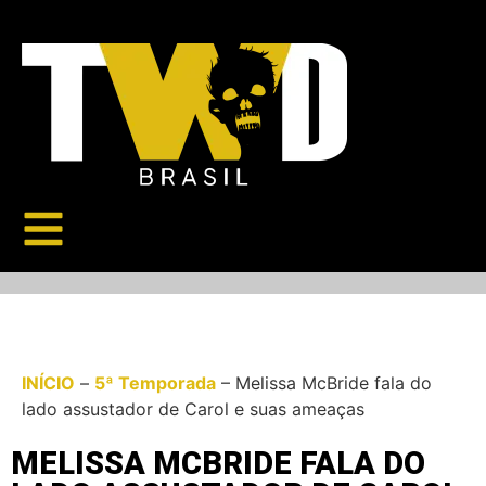
INÍCIO
–
5ª Temporada
–
Melissa McBride fala do
lado assustador de Carol e suas ameaças
MELISSA MCBRIDE FALA DO