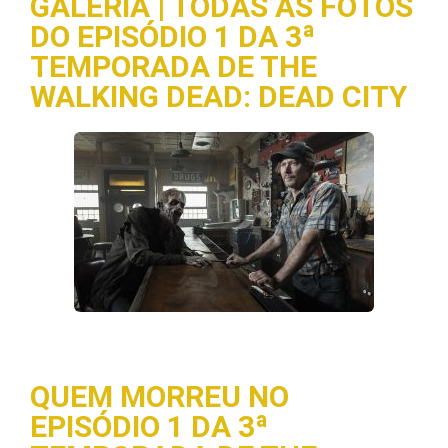
GALERIA | TODAS AS FOTOS
DO EPISÓDIO 1 DA 3ª
TEMPORADA DE THE
WALKING DEAD: DEAD CITY
QUEM MORREU NO
EPISÓDIO 1 DA 3ª