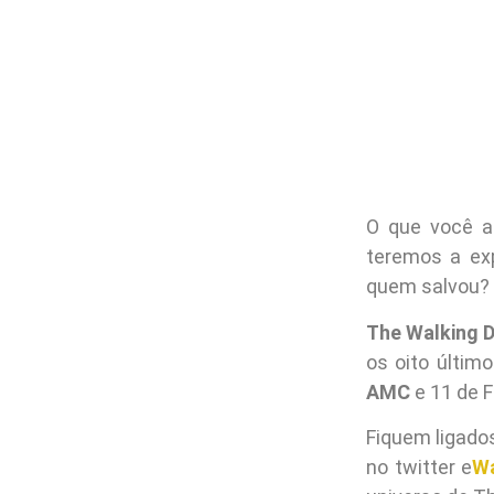
O que você a
teremos a exp
quem salvou? 
The Walking 
os oito últim
AMC
e 11 de 
Fiquem ligado
no twitter e
Wa