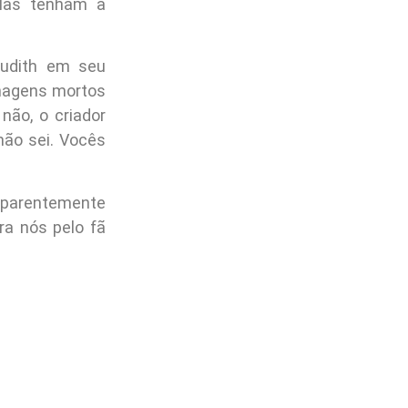
elas tenham a
Judith em seu
nagens mortos
não, o criador
não sei. Vocês
aparentemente
ra nós pelo fã