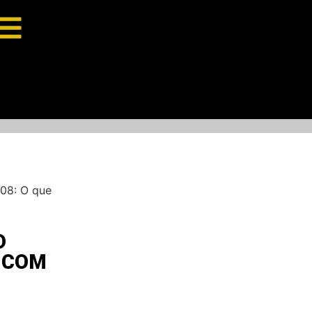
08: O que
D
 COM