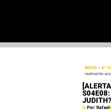
INÍCIO
–
4ª T
realmente ac
[ALERTA
S04E08
JUDITH
Por:
Rafael