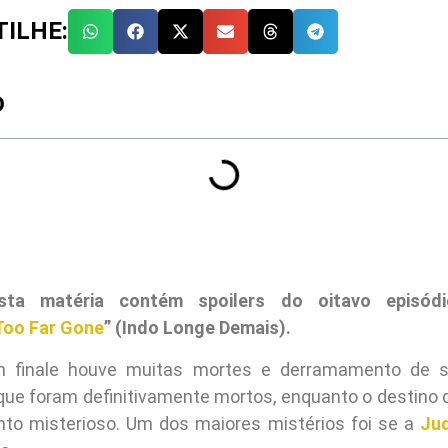
ILHE:
O
ta matéria contém spoilers do oitavo episód
Too Far Gone
” (Indo Longe Demais).
 finale houve muitas mortes e derramamento de 
ue foram definitivamente mortos, enquanto o destino d
to misterioso. Um dos maiores mistérios foi se a
Jud