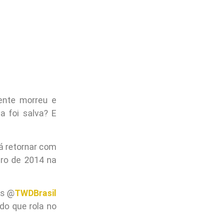
ente morreu e
a foi salva? E
rá retornar com
iro de 2014 na
is @
TWDBrasil
do que rola no