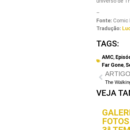
universo de T
–
Fonte:
Comic 
Tradução:
Luc
TAGS:
AMC
,
Episó
Far Gone
,
S
ARTIGO
VEJA TA
GALERI
FOTOS 
3ª TE