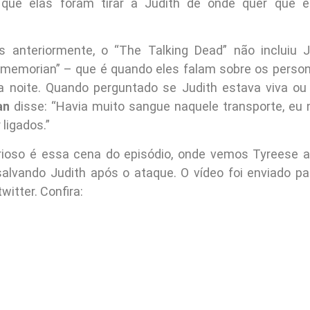
 que elas foram tirar a Judith de onde quer que 
 anteriormente, o “The Talking Dead” não incluiu 
 memorian” – que é quando eles falam sobre os perso
a noite. Quando perguntado se Judith estava viva ou 
an
disse: “Havia muito sangue naquele transporte, eu 
 ligados.”
urioso é essa cena do episódio, onde vemos Tyreese 
alvando Judith após o ataque. O vídeo foi enviado pa
witter. Confira: