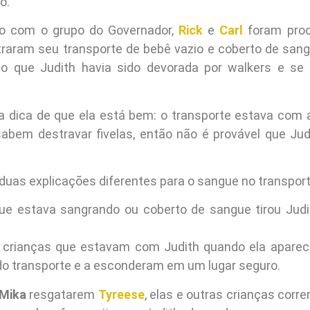
o.
io com o grupo do Governador,
Rick
e
Carl
foram proc
aram seu transporte de bebê vazio e coberto de sangu
o que Judith havia sido devorada por walkers e s
 dica de que ela está bem: o transporte estava com a 
abem destravar fivelas, então não é provável que Jud
 duas explicações diferentes para o sangue no transpor
ue estava sangrando ou coberto de sangue tirou Judi
 crianças que estavam com Judith quando ela aparec
 do transporte e a esconderam em um lugar seguro.
Mika
resgatarem
Tyreese
, elas e outras crianças corr