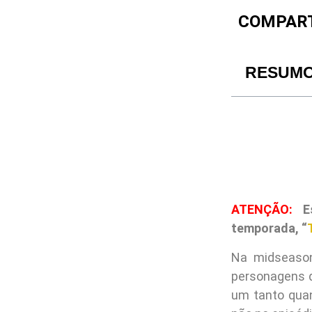
COMPART
RESUM
ATENÇÃO:
Es
temporada, “
Na midseason
personagens q
um tanto quan