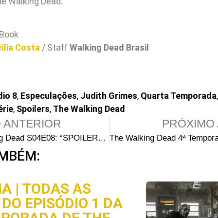
he Walking Dead.
Book
ília Costa
/ Staff
Walking Dead Brasil
dio 8
,
Especulações
,
Judith Grimes
,
Quarta Temporada
érie
,
Spoilers
,
The Walking Dead
 ANTERIOR
PRÓXIMO 
The Walking Dead S04E08: “SPOILER” compartilha detalhes sobre a despedida emocionante (e horrível)
MBÉM:
A | TODAS AS
DO EPISÓDIO 1 DA
MPORADA DE THE