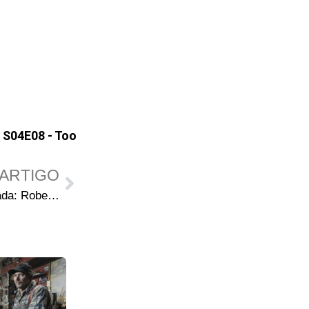
,
S04E08 - Too
ARTIGO
The Walking Dead 4ª Temporada: Robert Kirkman analisa o midseason finale e instiga sobre o que vem a seguir