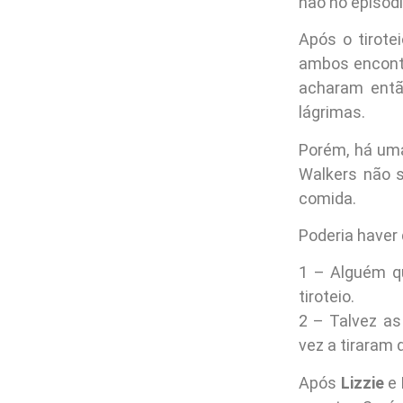
não no episódi
Após o tirote
ambos encontr
acharam entã
lágrimas.
Porém, há uma
Walkers não s
comida.
Poderia haver
1 – Alguém q
tiroteio.
2 – Talvez as
vez a tiraram
Após
Lizzie
e