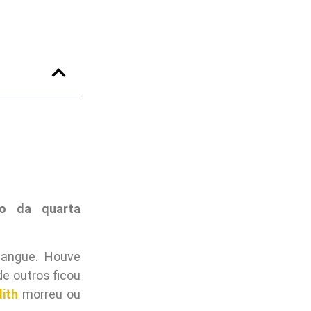
io da quarta
sangue. Houve
e outros ficou
ith
morreu ou