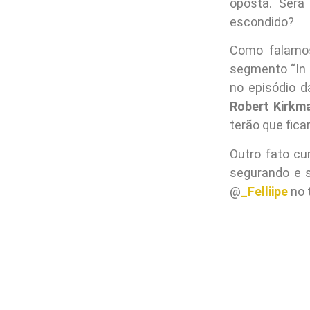
oposta. Será
escondido?
Como falamos
segmento “In
no episódio d
Robert Kirkm
terão que ficar
Outro fato c
segurando e s
@
_Felliipe
no t