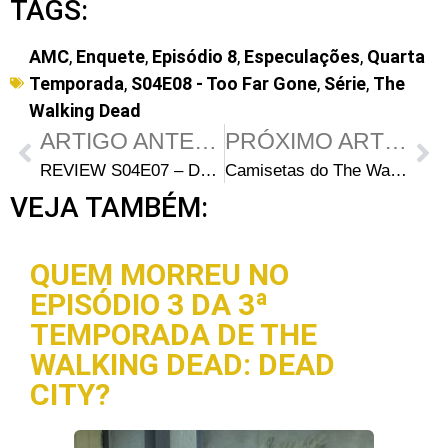
TAGS:
AMC
,
Enquete
,
Episódio 8
,
Especulações
,
Quarta
Temporada
,
S04E08 - Too Far Gone
,
Série
,
The
Walking Dead
ARTIGO ANTERIOR
PRÓXIMO ARTIGO
REVIEW S04E07 – Dead Weight: O caminho para a prisão
Camisetas do The Walking Dead em promoção!
VEJA TAMBÉM:
QUEM MORREU NO
EPISÓDIO 3 DA 3ª
TEMPORADA DE THE
WALKING DEAD: DEAD
CITY?