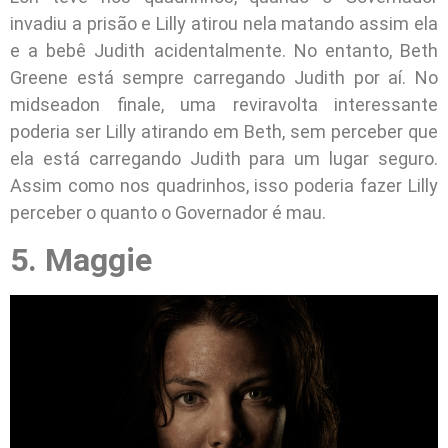
invadiu a prisão e Lilly atirou nela matando assim ela
e a bebê Judith acidentalmente. No entanto, Beth
Greene está sempre carregando Judith por aí. No
midseadon finale, uma reviravolta interessante
poderia ser Lilly atirando em Beth, sem perceber que
ela está carregando Judith para um lugar seguro.
Assim como nos quadrinhos, isso poderia fazer Lilly
perceber o quanto o Governador é mau.
5. Maggie