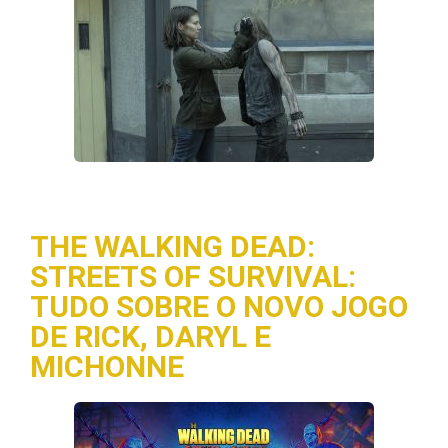
THE WALKING DEAD:
STREETS OF SURVIVAL:
TUDO SOBRE O NOVO JOGO
DE RICK, DARYL E
MICHONNE