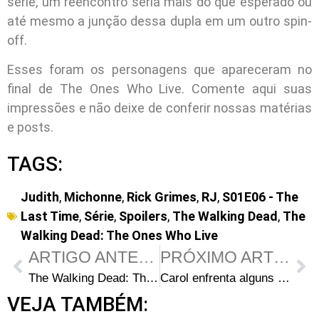
série, um reencontro seria mais do que esperado ou
até mesmo a junção dessa dupla em um outro spin-
off.
Esses foram os personagens que apareceram no
final de The Ones Who Live. Comente aqui suas
impressões e não deixe de conferir nossas matérias
e posts.
TAGS:
Judith
,
Michonne
,
Rick Grimes
,
RJ
,
S01E06 - The
Last Time
,
Série
,
Spoilers
,
The Walking Dead
,
The
Walking Dead: The Ones Who Live
ARTIGO ANTERIOR
PRÓXIMO ARTIGO
The Walking Dead: The Ones Who Live acabou? Vai ter 2ª Temporada?
Carol enfrenta alguns desafios em novo teaser de The Walking Dead: Daryl Dixon – The Book of Carol
VEJA TAMBÉM: