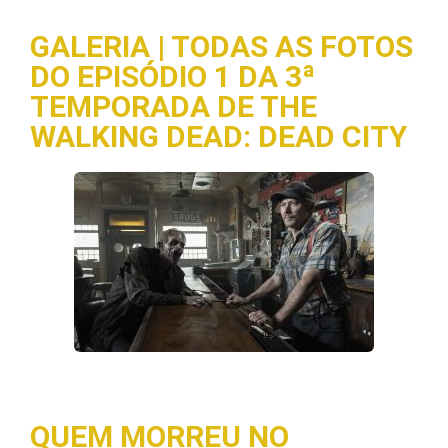
GALERIA | TODAS AS FOTOS
DO EPISÓDIO 1 DA 3ª
TEMPORADA DE THE
WALKING DEAD: DEAD CITY
QUEM MORREU NO