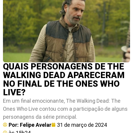
QUAIS PERSONAGENS DE THE
WALKING DEAD APARECERAM
NO FINAL DE THE ONES WHO
LIVE?
Em um final emocionante, The Walking Dead: The
Ones Who Live contou com a participação de alguns
personagens da série principal.
Por:
Felipe Avelar
31 de março de 2024
às
15h24