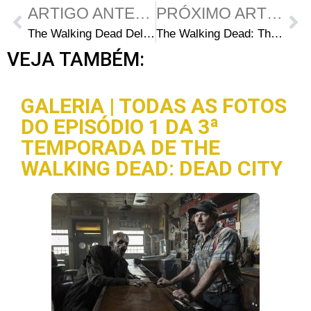
ARTIGO ANTERIOR
PRÓXIMO ARTIGO
The Walking Dead Deluxe 91: Capas e data de lançamento
The Walking Dead: The Ones Who Live S01E04: 5 coisas que você pode ter perdido em “What We”
VEJA TAMBÉM:
GALERIA | TODAS AS FOTOS
DO EPISÓDIO 1 DA 3ª
TEMPORADA DE THE
WALKING DEAD: DEAD CITY