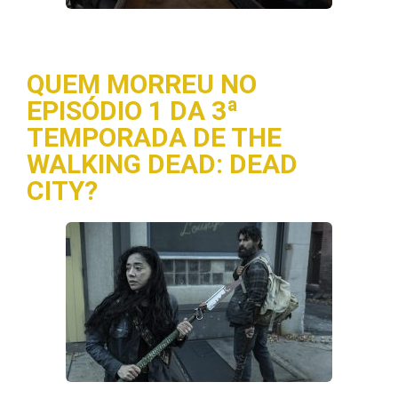
QUEM MORREU NO
EPISÓDIO 1 DA 3ª
TEMPORADA DE THE
WALKING DEAD: DEAD
CITY?