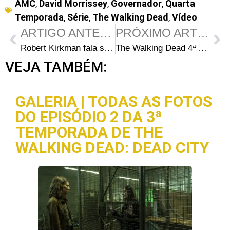
AMC
,
David Morrissey
,
Governador
,
Quarta
Temporada
,
Série
,
The Walking Dead
,
Vídeo
ARTIGO ANTERIOR
PRÓXIMO ARTIGO
Robert Kirkman fala sobre quando veremos o vilão da HQ Negan na Série de TV
The Walking Dead 4ª Temporada: O que virá em seguida para Maggie Greene?
VEJA TAMBÉM:
GALERIA | TODAS AS FOTOS
DO EPISÓDIO 2 DA 3ª
TEMPORADA DE THE
WALKING DEAD: DEAD CITY