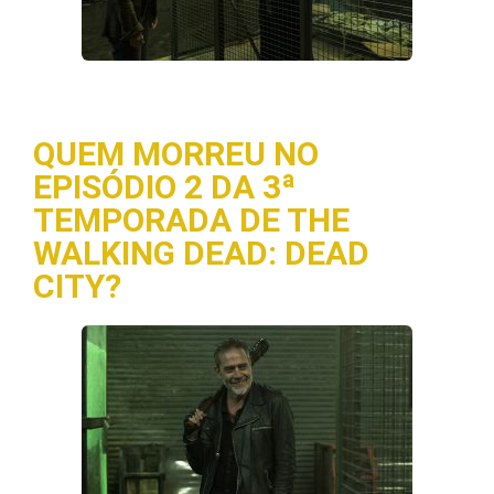
QUEM MORREU NO
EPISÓDIO 2 DA 3ª
TEMPORADA DE THE
WALKING DEAD: DEAD
CITY?