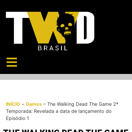
INÍCIO
–
Games
–
The Walking Dead The Game 2ª
Temporada: Revelada a data de lançamento do
Episódio 1