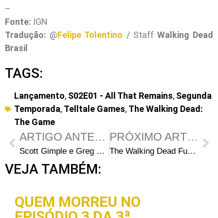
–
Fonte:
IGN
Tradução:
@
Felipe Tolentino
/ Staff
Walking Dead
Brasil
TAGS:
Lançamento
,
S02E01 - All That Remains
,
Segunda
Temporada
,
Telltale Games
,
The Walking Dead:
The Game
ARTIGO ANTERIOR
PRÓXIMO ARTIGO
Scott Gimple e Greg Nicotero falam sobre as mortes no midseason finale e sobre o que vem a seguir
The Walking Dead Funko POP Série 4 – Fotos e primeiras informações
VEJA TAMBÉM:
QUEM MORREU NO
EPISÓDIO 3 DA 3ª