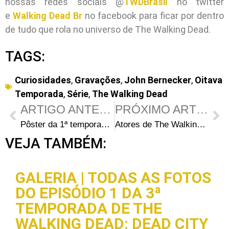
nossas redes sociais @
TWDBrasil
no twitter
e
Walking Dead Br
no facebook para ficar por dentro
de tudo que rola no universo de The Walking Dead.
TAGS:
Curiosidades
,
Gravações
,
John Bernecker
,
Oitava
Temporada
,
Série
,
The Walking Dead
ARTIGO ANTERIOR
PRÓXIMO ARTIGO
Pôster da 1ª temporada de O Justiceiro com Jon Bernthal
Atores de The Walking Dead prestam homenagens ao dublê John Bernecker
VEJA TAMBÉM:
GALERIA | TODAS AS FOTOS
DO EPISÓDIO 1 DA 3ª
TEMPORADA DE THE
WALKING DEAD: DEAD CITY