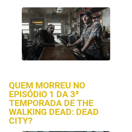
QUEM MORREU NO
EPISÓDIO 1 DA 3ª
TEMPORADA DE THE
WALKING DEAD: DEAD
CITY?