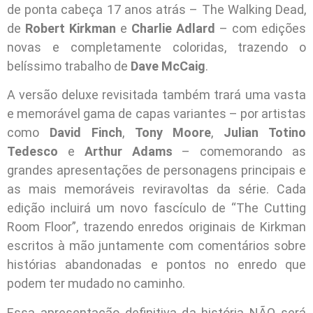
de ponta cabeça 17 anos atrás – The Walking Dead,
de
Robert Kirkman
e
Charlie Adlard
– com edições
novas e completamente coloridas, trazendo o
belíssimo trabalho de
Dave McCaig
.
A versão deluxe revisitada também trará uma vasta
e memorável gama de capas variantes – por artistas
como
David Finch
,
Tony Moore
,
Julian Totino
Tedesco
e
Arthur Adams
– comemorando as
grandes apresentações de personagens principais e
as mais memoráveis reviravoltas da série. Cada
edição incluirá um novo fascículo de “The Cutting
Room Floor”, trazendo enredos originais de Kirkman
escritos à mão juntamente com comentários sobre
histórias abandonadas e pontos no enredo que
podem ter mudado no caminho.
Essa apresentação definitiva da história NÃO será