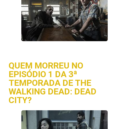
QUEM MORREU NO
EPISÓDIO 1 DA 3ª
TEMPORADA DE THE
WALKING DEAD: DEAD
CITY?