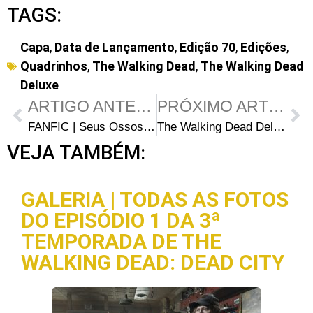
TAGS:
Capa
,
Data de Lançamento
,
Edição 70
,
Edições
,
Quadrinhos
,
The Walking Dead
,
The Walking Dead
Deluxe
ARTIGO ANTERIOR
PRÓXIMO ARTIGO
FANFIC | Seus Ossos e Cicatrizes – Capítulo 4: Uma Nova Chance
The Walking Dead Deluxe 71: Capas e data de lançamento
VEJA TAMBÉM:
GALERIA | TODAS AS FOTOS
DO EPISÓDIO 1 DA 3ª
TEMPORADA DE THE
WALKING DEAD: DEAD CITY