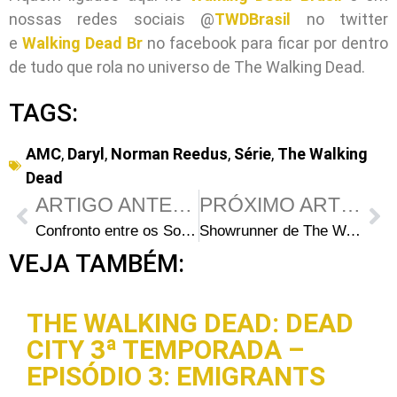
nossas redes sociais @
TWDBrasil
no twitter
e
Walking Dead Br
no facebook para ficar por dentro
de tudo que rola no universo de The Walking Dead.
TAGS:
AMC
,
Daryl
,
Norman Reedus
,
Série
,
The Walking
Dead
ARTIGO ANTERIOR
PRÓXIMO ARTIGO
Confronto entre os Sobreviventes e Sussurradores é destaque no teaser de The Walking Dead do Super Bowl
Showrunner de The Walking Dead fala sobre a morte de Jesus e representatividade LGBTQ na série
VEJA TAMBÉM:
THE WALKING DEAD: DEAD
CITY 3ª TEMPORADA –
EPISÓDIO 3: EMIGRANTS