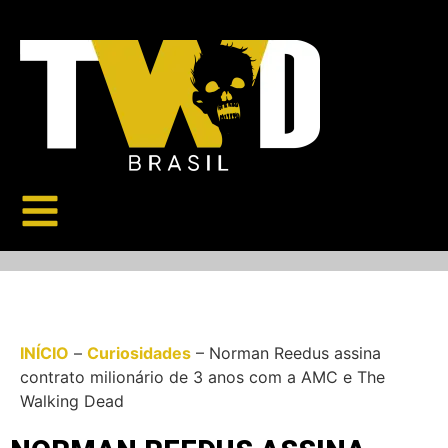
INÍCIO
–
Curiosidades
–
Norman Reedus assina
contrato milionário de 3 anos com a AMC e The
Walking Dead