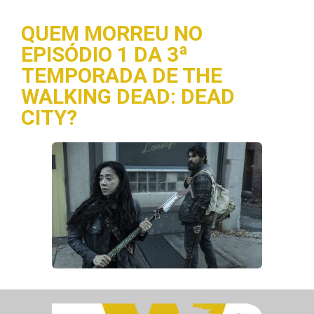
QUEM MORREU NO
EPISÓDIO 1 DA 3ª
TEMPORADA DE THE
WALKING DEAD: DEAD
CITY?