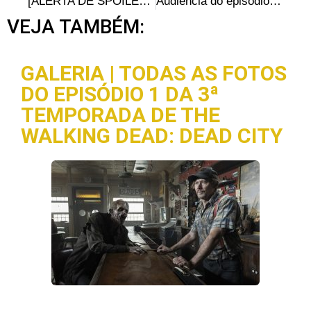
[ALERTA DE SPOILER] Revelado o assassino de Karen & David; Atriz comenta a reviravolta
Audiência do episódio S04E03 – “Isolation”: Walking Dead ultrapassa os grandes programas esportivos de domingo
VEJA TAMBÉM:
GALERIA | TODAS AS FOTOS
DO EPISÓDIO 1 DA 3ª
TEMPORADA DE THE
WALKING DEAD: DEAD CITY