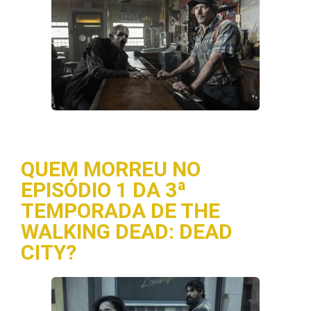
QUEM MORREU NO
EPISÓDIO 1 DA 3ª
TEMPORADA DE THE
WALKING DEAD: DEAD
CITY?