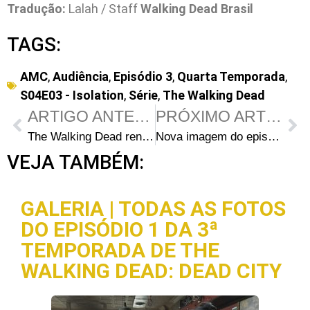
Tradução:
Lalah / Staff
Walking Dead Brasil
TAGS:
AMC
,
Audiência
,
Episódio 3
,
Quarta Temporada
,
S04E03 - Isolation
,
Série
,
The Walking Dead
ARTIGO ANTERIOR
PRÓXIMO ARTIGO
The Walking Dead renovada oficialmente para a 5ª temporada
Nova imagem do episódio S04E04 “Indifference”: Daryl em busca de uma cura
VEJA TAMBÉM:
GALERIA | TODAS AS FOTOS
DO EPISÓDIO 1 DA 3ª
TEMPORADA DE THE
WALKING DEAD: DEAD CITY