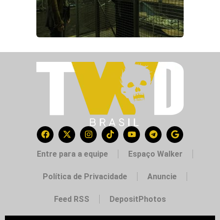
Entre para a equipe
Espaço Walker
Política de Privacidade
Anuncie
Feed RSS
DepositPhotos