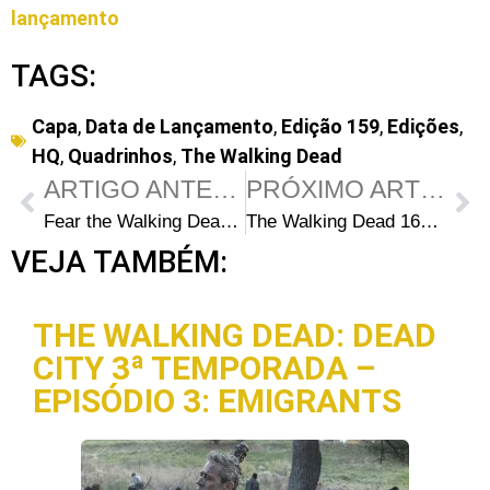
lançamento
TAGS:
Capa
,
Data de Lançamento
,
Edição 159
,
Edições
,
HQ
,
Quadrinhos
,
The Walking Dead
ARTIGO ANTERIOR
PRÓXIMO ARTIGO
Fear the Walking Dead 2ª Temporada Episódio 12 – Pillar of Salt
The Walking Dead 160: Arte da capa e data de lançamento
VEJA TAMBÉM:
THE WALKING DEAD: DEAD
CITY 3ª TEMPORADA –
EPISÓDIO 3: EMIGRANTS