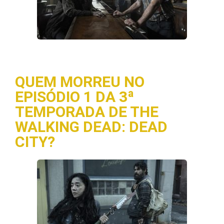
QUEM MORREU NO
EPISÓDIO 1 DA 3ª
TEMPORADA DE THE
WALKING DEAD: DEAD
CITY?