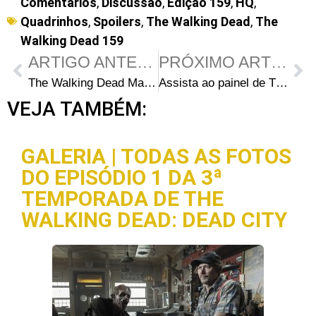
Comentários
,
Discussão
,
Edição 159
,
HQ
,
Quadrinhos
,
Spoilers
,
The Walking Dead
,
The
Walking Dead 159
ARTIGO ANTERIOR
PRÓXIMO ARTIGO
The Walking Dead March To War | Novo jogo mobile da franquia está sendo desenvolvido
Assista ao painel de The Walking Dead na New York Comic Con 2016
VEJA TAMBÉM:
GALERIA | TODAS AS FOTOS
DO EPISÓDIO 1 DA 3ª
TEMPORADA DE THE
WALKING DEAD: DEAD CITY