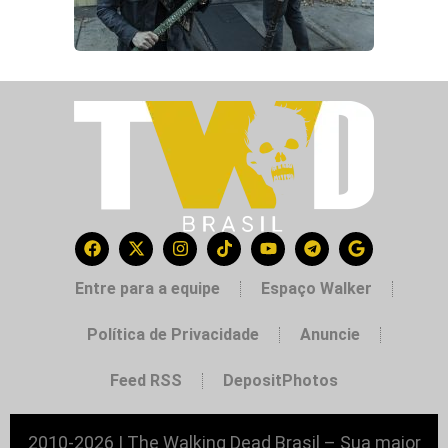
Entre para a equipe
Espaço Walker
Política de Privacidade
Anuncie
Feed RSS
DepositPhotos
2010-2026 | The Walking Dead Brasil – Sua maior