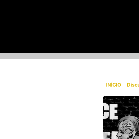
INÍCIO
–
Disc