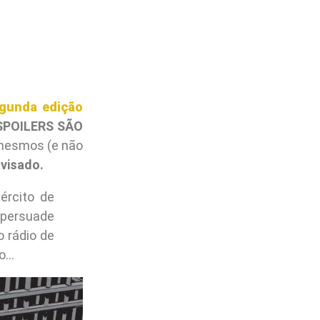
gunda edição
SPOILERS SÃO
 mesmos (e não
avisado.
ército de
 persuade
o rádio de
ro…