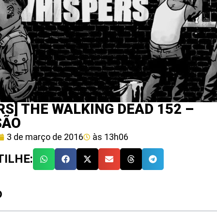
RS] THE WALKING DEAD 152 –
SÃO
3 de março de 2016
às
13h06
ILHE:
O