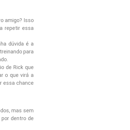
vo amigo? Isso
a repetir essa
nha dúvida é a
treinando para
ndo.
io de Rick que
r o que virá a
zar essa chance
nidos, mas sem
r por dentro de