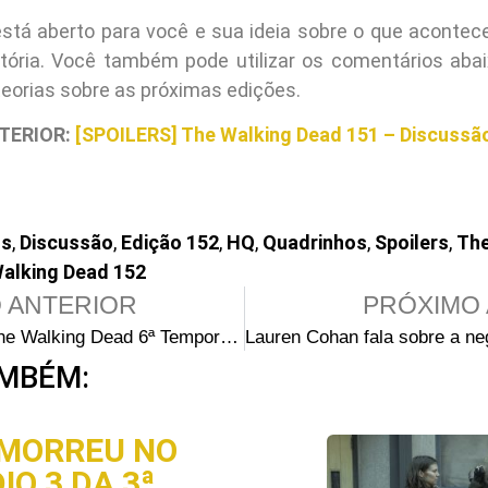
stá aberto para você e sua ideia sobre o que acontec
tória. Você também pode utilizar os comentários abai
teorias sobre as próximas edições.
TERIOR:
[SPOILERS] The Walking Dead 151 – Discussã
os
,
Discussão
,
Edição 152
,
HQ
,
Quadrinhos
,
Spoilers
,
The
alking Dead 152
 ANTERIOR
PRÓXIMO 
[FOTOS] The Walking Dead 6ª Temporada: Promocionais e bastidores do episódio 11
MBÉM:
MORREU NO
IO 3 DA 3ª