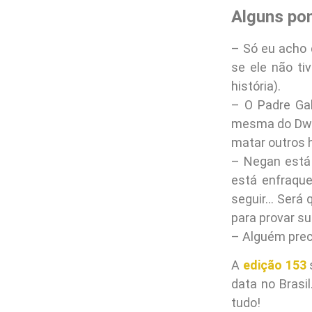
Alguns po
– Só eu acho 
se ele não ti
história).
– O Padre Gab
mesma do Dwig
matar outros 
– Negan está 
está enfraque
seguir… Será q
para provar su
– Alguém prec
A
edição 153
data no Brasil
tudo!