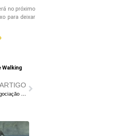
erá no próximo
xo para deixar
o
 Walking
ARTIGO
Lauren Cohan fala sobre a negociação de líderes entre Maggie e Gregory e os planos para o novo mundo