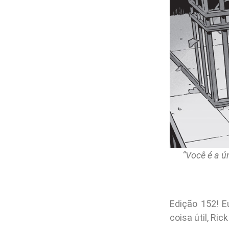
“Você é a ú
Edição 152! E
coisa útil, R