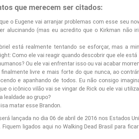
ntos que merecem ser citados:
que o Eugene vai arranjar problemas com esse seu no
ver alucinando (mas eu acredito que o Kirkman não iri
riel está realmente tentando se esforçar, mas a mi
ht: Como ele vai reagir quando descobrir que ele está 
humanos? Ou ele vai enfrentar isso ou vai acabar morre
finalmente livre e mais forte do que nunca, ao contrár
cendo e apanhando de todos. Eu não consigo imagina
ue o icônico vilão vai se vingar de Rick ou ele vai utili
a lealdade ao grupo?
isa matar esse Brandon.
será lançada no dia 06 de abril de 2016 nos Estados U
. Fiquem ligados aqui no Walking Dead Brasil para fica