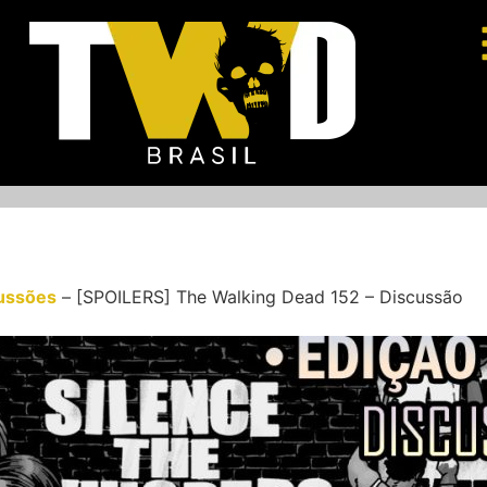
ussões
–
[SPOILERS] The Walking Dead 152 – Discussão