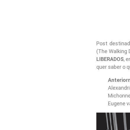
Post destina
(The Walking 
LIBERADOS
, 
quer saber o q
Anterior
Alexandr
Michonne 
Eugene va