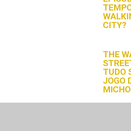
TEMPO
WALKI
CITY?
THE W
STREE
TUDO 
JOGO D
MICH