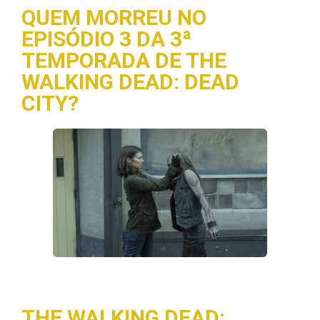
QUEM MORREU NO
EPISÓDIO 3 DA 3ª
TEMPORADA DE THE
WALKING DEAD: DEAD
CITY?
THE WALKING DEAD: