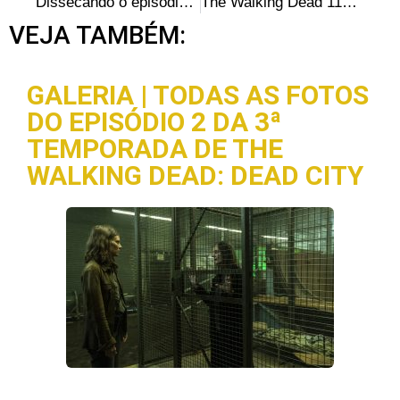
Dissecando o episódio S04E05 “Internment”: Steven Yeun sobre Glenn: “Ele é um homem com um propósito agora”
The Walking Dead 118: Capa e data de lançamento
VEJA TAMBÉM:
GALERIA | TODAS AS FOTOS
DO EPISÓDIO 2 DA 3ª
TEMPORADA DE THE
WALKING DEAD: DEAD CITY