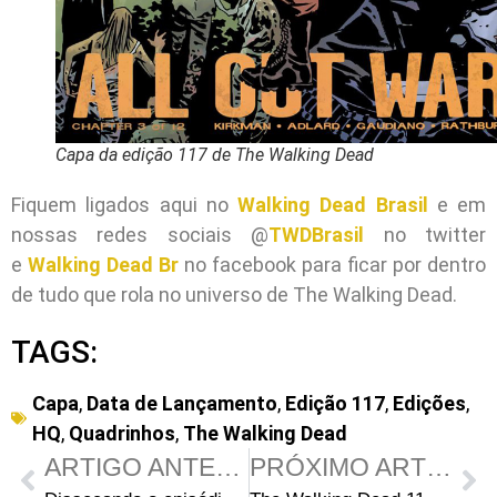
Capa da edição 117 de The Walking Dead
Fiquem ligados aqui no
Walking Dead Brasil
e em
nossas redes sociais @
TWDBrasil
no twitter
e
Walking Dead Br
no facebook para ficar por dentro
de tudo que rola no universo de The Walking Dead.
TAGS:
Capa
,
Data de Lançamento
,
Edição 117
,
Edições
,
HQ
,
Quadrinhos
,
The Walking Dead
ARTIGO ANTERIOR
PRÓXIMO ARTIGO