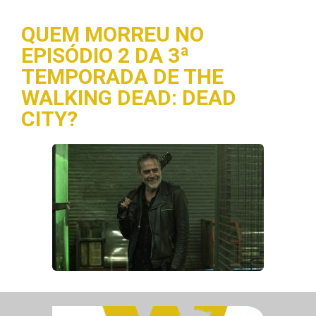
QUEM MORREU NO
EPISÓDIO 2 DA 3ª
TEMPORADA DE THE
WALKING DEAD: DEAD
CITY?