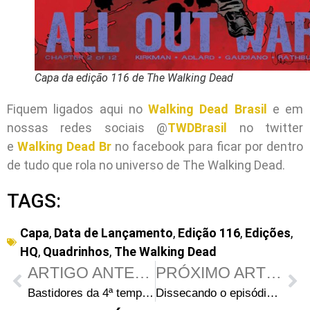
Capa da edição 116 de The Walking Dead
Fiquem ligados aqui no
Walking Dead Brasil
e em
nossas redes sociais @
TWDBrasil
no twitter
e
Walking Dead Br
no facebook para ficar por dentro
de tudo que rola no universo de The Walking Dead.
TAGS:
Capa
,
Data de Lançamento
,
Edição 116
,
Edições
,
HQ
,
Quadrinhos
,
The Walking Dead
ARTIGO ANTERIOR
PRÓXIMO ARTIGO
Bastidores da 4ª temporada de The Walking Dead: Episódio S04E04 – “Indifference”
Dissecando o episódio S04E05 “Internment”: Steven Yeun sobre Glenn: “Ele é um homem com um propósito agora”