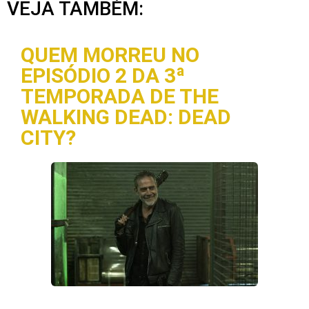
VEJA TAMBÉM:
QUEM MORREU NO
EPISÓDIO 2 DA 3ª
TEMPORADA DE THE
WALKING DEAD: DEAD
CITY?