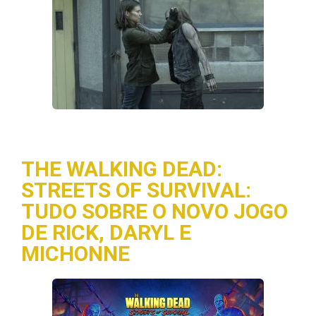
THE WALKING DEAD:
STREETS OF SURVIVAL:
TUDO SOBRE O NOVO JOGO
DE RICK, DARYL E
MICHONNE