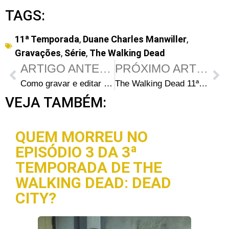
TAGS:
11ª Temporada
,
Duane Charles Manwiller
,
Gravações
,
Série
,
The Walking Dead
ARTIGO ANTERIOR
PRÓXIMO ARTIGO
Como gravar e editar vídeos de Gameplay
The Walking Dead 11ª Temporada Episódio 3 – Hunted
VEJA TAMBÉM:
QUEM MORREU NO
EPISÓDIO 3 DA 3ª
TEMPORADA DE THE
WALKING DEAD: DEAD
CITY?