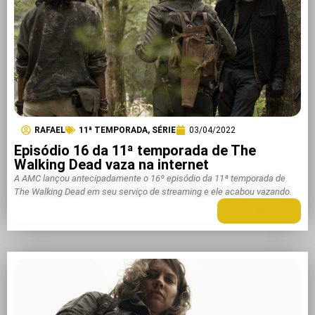
RAFAEL
11ª TEMPORADA
,
SÉRIE
03/04/2022
Episódio 16 da 11ª temporada de The
Walking Dead vaza na internet
A AMC lançou antecipadamente o 16º episódio da 11ª temporada de
The Walking Dead em seu serviço de streaming e ele acabou vazando.
LEIA MAIS +