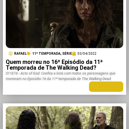
RAFAEL
11ª TEMPORADA
,
SÉRIE
03/04/2022
Quem morreu no 16º Episódio da 11ª
Temporada de The Walking Dead?
S11E16 - Acts of God: Confira a lista com todos os personagens que
morreram no Episódio 16 da 11ª temporada de The Walking Dead.
LEIA MAIS +