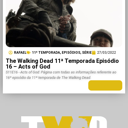
RAFAEL
11ª TEMPORADA
,
EPISÓDIOS
,
SÉRIE
27/03/2022
The Walking Dead 11ª Temporada Episódio
16 – Acts of God
S11E16 - Acts of God: Página com todas as informações referente ao
16º episódio da 11ª temporada de The Walking Dead.
LEIA MAIS +