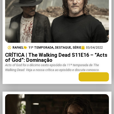
RAFAEL
11ª TEMPORADA
,
DESTAQUE
,
SÉRIE
03/04/2022
CRÍTICA | The Walking Dead S11E16 – “Acts
of God”: Dominação
Acts of God foi o décimo sexto episódio da 11ª temporada de The
Walking Dead. Veja a nossa crítica ao episódio e discuta conosco.
LEIA MAIS +