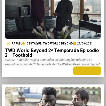
RAFAEL
DESTAQUE
,
TWD WORLD BEYOND
27/09/2021
TWD World Beyond 2ª Temporada Episódio
2 – Foothold
S02E02 - Foothold: Página com todas as informações referente ao
segundo episódio da 2ª temporada de The Walking Dead: World Beyond.
LEIA MAIS +