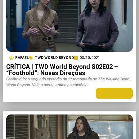
RAFAEL
TWD WORLD BEYOND
03/10/2021
CRÍTICA | TWD World Beyond S02E02 –
“Foothold”: Novas Direções
Foothold foi o segundo episódio da 2ª temporada de The Walking Dead:
World Beyond. Veja a nossa crítica ao episódio.
LEIA MAIS +