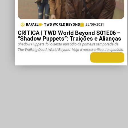
RAFAEL
TWD WORLD BEYOND
25/09/2021
CRÍTICA | TWD World Beyond S01E06 –
“Shadow Puppets”: Traições e Alianças
Shadow Puppets foi o sexto episódio da primeira temporada de
The Walking Dead: World Beyond. Veja a nossa crítica ao episódio.
LEIA MAIS +