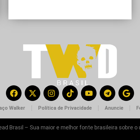
aço Walker
Política de Privacidade
Anuncie
F
ad Brasil – Sua maior e melhor fonte brasileira sobre o