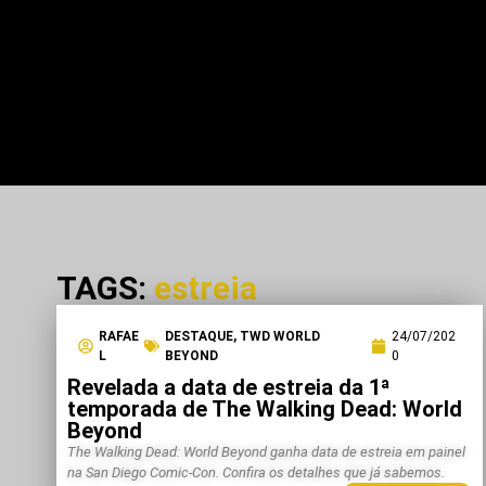
TAGS:
estreia
RAFAE
DESTAQUE
,
TWD WORLD
24/07/202
L
BEYOND
0
Revelada a data de estreia da 1ª
temporada de The Walking Dead: World
Beyond
The Walking Dead: World Beyond ganha data de estreia em painel
na San Diego Comic-Con. Confira os detalhes que já sabemos.