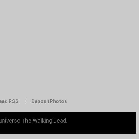
eed RSS
DepositPhotos
 universo The Walking Dead.