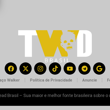
aço Walker
Política de Privacidade
Anuncie
F
ad Brasil – Sua maior e melhor fonte brasileira sobre o