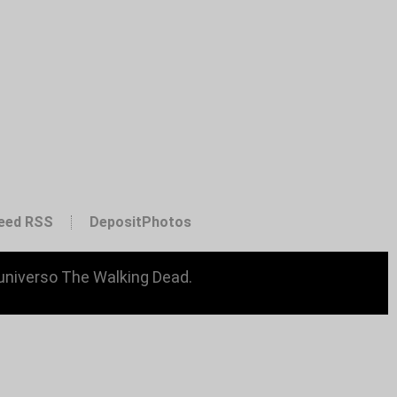
eed RSS
DepositPhotos
 universo The Walking Dead.