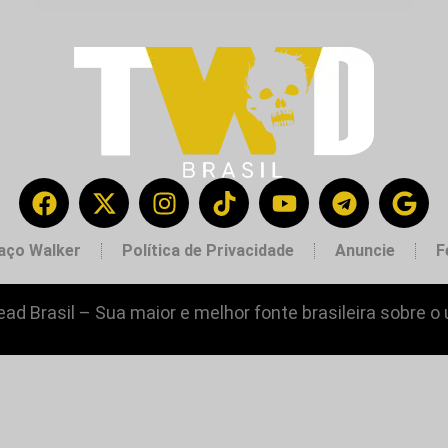
aço Walker
Política de Privacidade
Anuncie
F
ad Brasil – Sua maior e melhor fonte brasileira sobre o