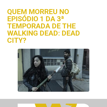
QUEM MORREU NO
EPISÓDIO 1 DA 3ª
TEMPORADA DE THE
WALKING DEAD: DEAD
CITY?