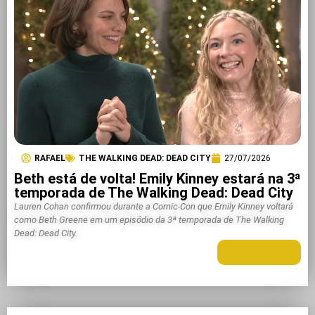
RAFAEL
THE WALKING DEAD: DEAD CITY
27/07/2026
Beth está de volta! Emily Kinney estará na 3ª
temporada de The Walking Dead: Dead City
Lauren Cohan confirmou durante a Comic-Con que Emily Kinney voltará
como Beth Greene em um episódio da 3ª temporada de The Walking
Dead: Dead City.
LEIA MAIS +