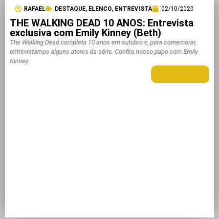
RAFAEL
DESTAQUE
,
ELENCO
,
ENTREVISTA
02/10/2020
THE WALKING DEAD 10 ANOS: Entrevista
exclusiva com Emily Kinney (Beth)
The Walking Dead completa 10 anos em outubro e, para comemorar,
entrevistamos alguns atores da série. Confira nosso papo com Emily
Kinney.
LEIA MAIS +