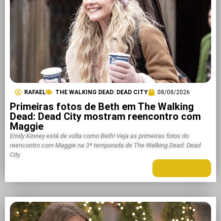
RAFAEL
THE WALKING DEAD: DEAD CITY
08/08/2026
Primeiras fotos de Beth em The Walking
Dead: Dead City mostram reencontro com
Maggie
Emily Kinney está de volta como Beth! Veja as primeiras fotos do
reencontro com Maggie na 3ª temporada de The Walking Dead: Dead
City.
LEIA MAIS +