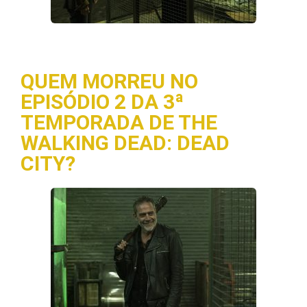
QUEM MORREU NO
EPISÓDIO 2 DA 3ª
TEMPORADA DE THE
WALKING DEAD: DEAD
CITY?