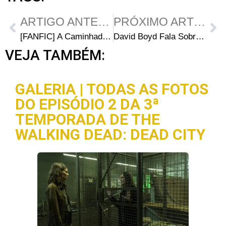
ARTIGO ANTERIOR
PRÓXIMO ARTIGO
[FANFIC] A Caminhada dos Mortos – Capítulo 04
David Boyd Fala Sobre Seu Trabalho em The Walking Dead
VEJA TAMBÉM:
GALERIA | TODAS AS FOTOS
DO EPISÓDIO 2 DA 3ª
TEMPORADA DE THE
WALKING DEAD: DEAD CITY