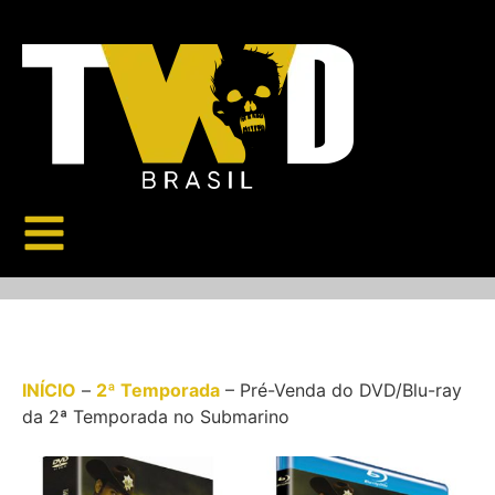
INÍCIO
–
2ª Temporada
–
Pré-Venda do DVD/Blu-ray
da 2ª Temporada no Submarino