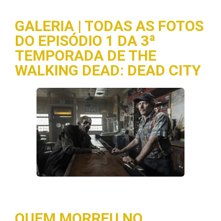
GALERIA | TODAS AS FOTOS
DO EPISÓDIO 1 DA 3ª
TEMPORADA DE THE
WALKING DEAD: DEAD CITY
QUEM MORREU NO