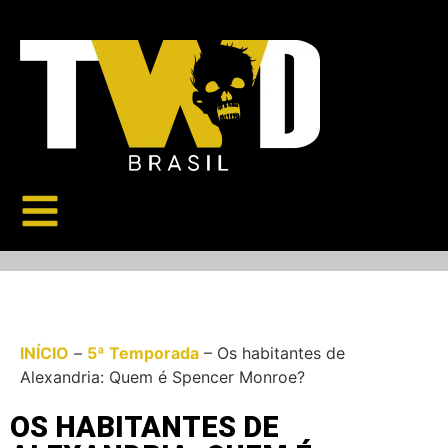
INÍCIO
–
5ª Temporada
–
Os habitantes de
Alexandria: Quem é Spencer Monroe?
OS HABITANTES DE