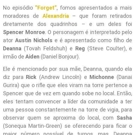
No episódio
“Forget”
, fomos apresentados a mais
moradores de
Alexandria
– que foram retirados
diretamente dos quadrinhos – e um deles foi
Spencer Monroe
. O personagem é interpretado pelo
ator
Austin Nichols
e é apresentado como filho de
Deanna
(Tovah Feldshuh) e
Reg
(Steve Coulter), e
irmão de
Aiden
(Daniel Bonjour).
Ele é mencionado por sua mãe, Deanna, quando ela
diz para
Rick
(Andrew Lincoln) e
Michonne
(Danai
Gurira) que o rifle que eles viram na torre pertence a
Spencer que de vez em quando sobe no local. Então,
eles tentam convencer a líder da comunidade a ter
uma pessoa constantemente na torre de vigia, para
observar quem se aproxima do local, com
Sasha
(Sonequa Martin-Green) se oferecendo para ficar o
maior número possível de turnos, mas, Deanna