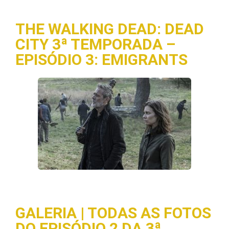
THE WALKING DEAD: DEAD
CITY 3ª TEMPORADA –
EPISÓDIO 3: EMIGRANTS
GALERIA | TODAS AS FOTOS
DO EPISÓDIO 2 DA 3ª