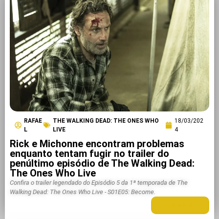
RAFAE
THE WALKING DEAD: THE ONES WHO
18/03/202
L
LIVE
4
Rick e Michonne encontram problemas
enquanto tentam fugir no trailer do
penúltimo episódio de The Walking Dead:
The Ones Who Live
Confira o trailer legendado do Episódio 5 da 1ª temporada de The
Walking Dead: The Ones Who Live - S01E05: Become.
LEIA MAIS +