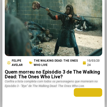
FELIPE
THE WALKING DEAD: THE ONES
10/03/20
AVELAR
WHO LIVE
24
Quem morreu no Episódio 3 de The Walking
Dead: The Ones Who Live?
Confira a lista completa com todos os personagens que morreram no
Episódio 3 - "Bye" de The Walking Dead: The Ones Who Live.
LEIA MAIS +