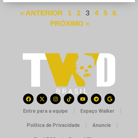
« ANTERIOR
1
2
3
4
5
6
PRÓXIMO »
Entre para a equipe
Espaço Walker
Política de Privacidade
Anuncie