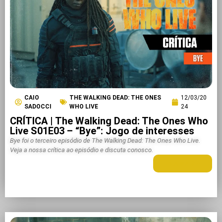
CAIO
THE WALKING DEAD: THE ONES
12/03/20
SADOCCI
WHO LIVE
24
CRÍTICA | The Walking Dead: The Ones Who
Live S01E03 – “Bye”: Jogo de interesses
Bye foi o terceiro episódio de The Walking Dead: The Ones Who Live.
Veja a nossa crítica ao episódio e discuta conosco.
LEIA MAIS +