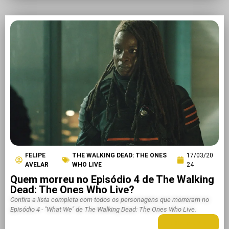
FELIPE
THE WALKING DEAD: THE ONES
17/03/20
AVELAR
WHO LIVE
24
Quem morreu no Episódio 4 de The Walking
Dead: The Ones Who Live?
Confira a lista completa com todos os personagens que morreram no
Episódio 4 - "What We" de The Walking Dead: The Ones Who Live.
LEIA MAIS +