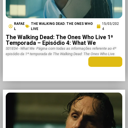
RAFAE
THE WALKING DEAD: THE ONES WHO
15/03/202
L
LIVE
4
The Walking Dead: The Ones Who Live 1ª
Temporada – Episódio 4: What We
S01E04 - What We: Página com todas as informações referente ao 4º
episódio da 1ª temporada de The Walking Dead: The Ones Who Live.
LEIA MAIS +