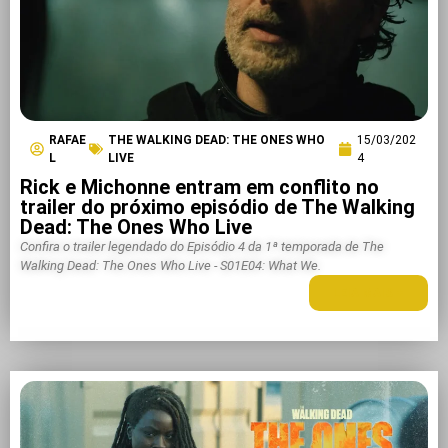
RAFAE
THE WALKING DEAD: THE ONES WHO
15/03/202
L
LIVE
4
Rick e Michonne entram em conflito no
trailer do próximo episódio de The Walking
Dead: The Ones Who Live
Confira o trailer legendado do Episódio 4 da 1ª temporada de The
Walking Dead: The Ones Who Live - S01E04: What We.
LEIA MAIS +