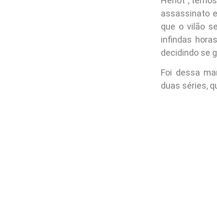
Heriot”, temo
assassinato e
que o vilão 
infindas hora
decidindo se 
Foi dessa man
duas séries, q