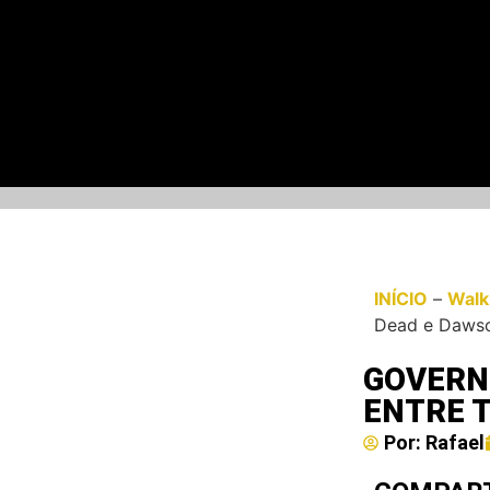
INÍCIO
–
Walk
Dead e Dawso
GOVERN
ENTRE 
Por:
Rafael