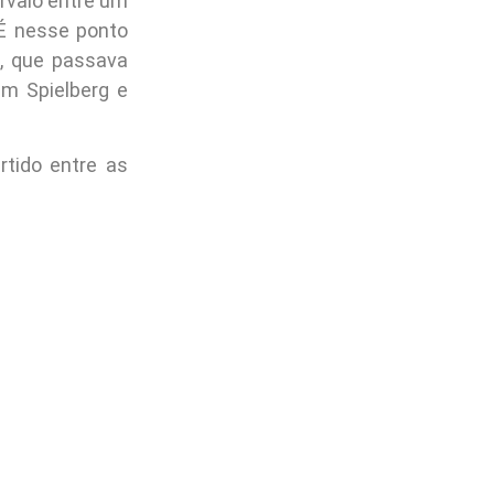
ervalo entre um
 É nesse ponto
, que passava
em Spielberg e
rtido entre as