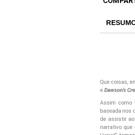
COMPART
RESUM
Que coisas, e
e
Dawson’s Cr
Assim como v
baseada nos 
de assistir a
narrativo que