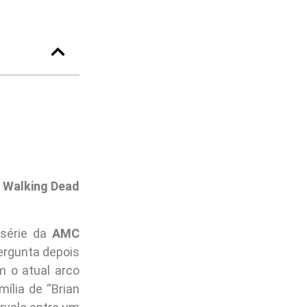
 Walking Dead
série da
AMC
rgunta depois
 o atual arco
ília de “Brian