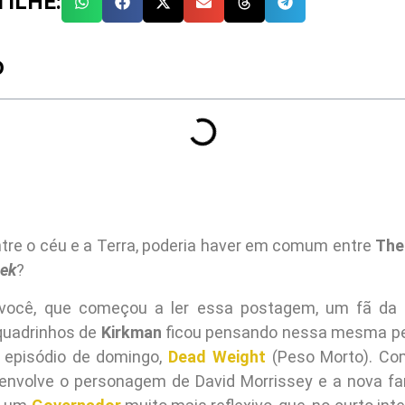
ILHE:
O
ntre o céu e a Terra, poderia haver em comum entre
The
eek
?
ocê, que começou a ler essa postagem, um fã da 
quadrinhos de
Kirkman
ficou pensando nessa mesma pe
o episódio de domingo,
Dead Weight
(Peso Morto). Com
 envolve o personagem de David Morrissey e a nova fam