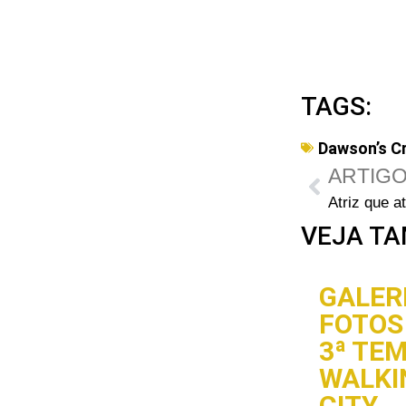
TAGS:
Dawson’s C
ARTIGO
VEJA TA
GALERI
FOTOS 
3ª TE
WALKI
CITY