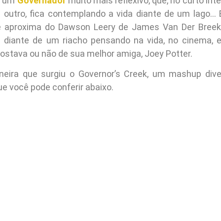
s um
Governador
muito mais reflexivo, que, no curto int
 outro, fica contemplando a vida diante de um lago…
se aproxima do Dawson Leery de James Van Der Breek
s diante de um riacho pensando na vida, no cinema, 
gostava ou não de sua melhor amiga, Joey Potter.
eira que surgiu o Governor’s Creek, um mashup dive
ue você pode conferir abaixo.