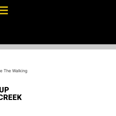
re The Walking
HUP
 CREEK