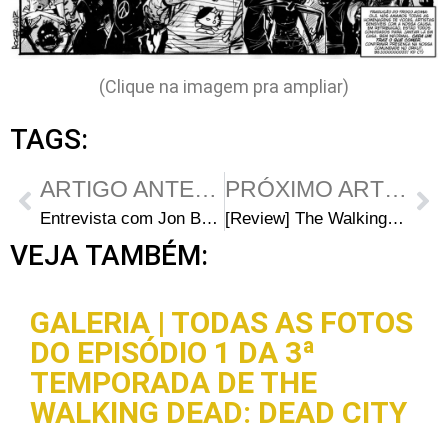
(Clique na imagem pra ampliar)
TAGS:
ARTIGO ANTERIOR
PRÓXIMO ARTIGO
Entrevista com Jon Bernthal (Shane de TWD)
[Review] The Walking Dead – 1.06 ”TS-19”
VEJA TAMBÉM:
GALERIA | TODAS AS FOTOS
DO EPISÓDIO 1 DA 3ª
TEMPORADA DE THE
WALKING DEAD: DEAD CITY