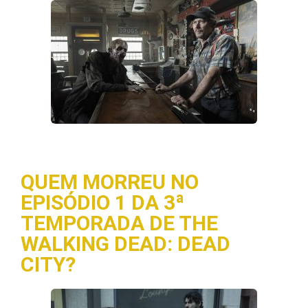
QUEM MORREU NO
EPISÓDIO 1 DA 3ª
TEMPORADA DE THE
WALKING DEAD: DEAD
CITY?