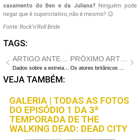
casamento do Ben e da Juliana?
Ninguém pode
negar que é supercriativo, não é mesmo? 😉
Fonte: Rock’n’Roll Bride
TAGS:
ARTIGO ANTERIOR
PRÓXIMO ARTIGO
Dados sobre a estreia da terceira temporada nos Estados Unidos
Os atores britânicos Andrew Lincoln e David Morrissey falam sobre Rick Grimes e O Governador
VEJA TAMBÉM:
GALERIA | TODAS AS FOTOS
DO EPISÓDIO 1 DA 3ª
TEMPORADA DE THE
WALKING DEAD: DEAD CITY