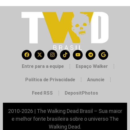
Entre para a equipe
Espaço Walker
Política de Privacidade
Anuncie
Feed RSS
DepositPhotos
2010-2026 | The Walking Dead Brasil – Sua maior
e melhor fonte brasileira sobre o universo The
Walking Dead.