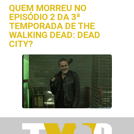
QUEM MORREU NO
EPISÓDIO 2 DA 3ª
TEMPORADA DE THE
WALKING DEAD: DEAD
CITY?