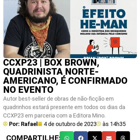
CCXP23 | BOX BROWN,
QUADRINISTA NORTE-
AMERICANO, É CONFIRMADO
NO EVENTO
Autor best-seller de obras de não-ficção em
quadrinhos estará presente em todos os dias da
CCXP23 em parceria com a Editora Mino.
Por:
Rafael
4 de outubro de 2023
às
14h35
COMPARTILHE: