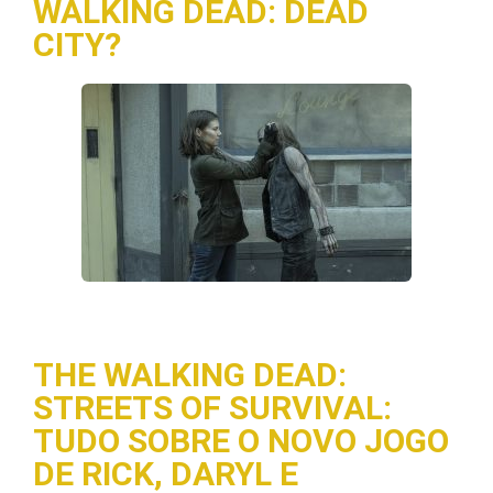
WALKING DEAD: DEAD
CITY?
THE WALKING DEAD:
STREETS OF SURVIVAL:
TUDO SOBRE O NOVO JOGO
DE RICK, DARYL E