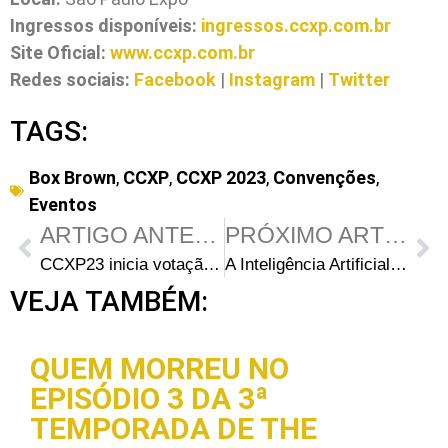
Ingressos disponíveis:
ingressos.ccxp.com.br
Site Oficial:
www.ccxp.com.br
Redes sociais:
Facebook
|
Instagram
|
Twitter
TAGS:
Box Brown
,
CCXP
,
CCXP 2023
,
Convenções
,
Eventos
ARTIGO ANTERIOR
PRÓXIMO ARTIGO
CCXP23 inicia votação online para o Concurso Cosplay Master
A Inteligência Artificial em “The Walking Dead: A New Frontier”
VEJA TAMBÉM:
QUEM MORREU NO
EPISÓDIO 3 DA 3ª
TEMPORADA DE THE