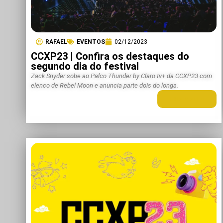
RAFAEL
EVENTOS
02/12/2023
CCXP23 | Confira os destaques do
segundo dia do festival
Zack Snyder sobe ao Palco Thunder by Claro tv+ da CCXP23 com
elenco de Rebel Moon e anuncia parte dois do longa.
LEIA MAIS +