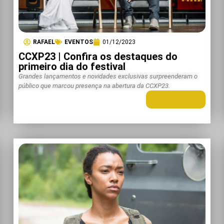
RAFAEL
EVENTOS
01/12/2023
CCXP23 | Confira os destaques do
primeiro dia do festival
Grandes lançamentos e novidades exclusivas surpreenderam o
público que marcou presença na abertura da CCXP23.
LEIA MAIS +