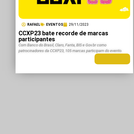
RAFAEL
EVENTOS
29/11/2023
CCXP23 bate recorde de marcas
participantes
Com Banco do Brasil, Claro, Fanta, BIS e Gov.br como
patrocinadores da CCXP23, 105 marcas participam do evento.
LEIA MAIS +