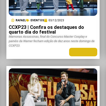
RAFAEL
EVENTOS
03/12/2023
CCXP23 | Confira os destaques do
quarto dia do festival
Mamonas Assassinas, final do Concurso Master Cosplay e
painéis da Warner fecham edição de dez anos neste domingo de
CCXP23.
LEIA MAIS +