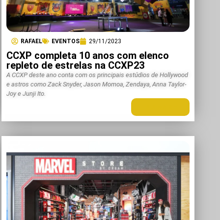
RAFAEL
EVENTOS
29/11/2023
CCXP completa 10 anos com elenco
repleto de estrelas na CCXP23
A CCXP deste ano conta com os principais estúdios de Hollywood
e astros como Zack Snyder, Jason Momoa, Zendaya, Anna Taylor-
Joy e Junji Ito.
LEIA MAIS +