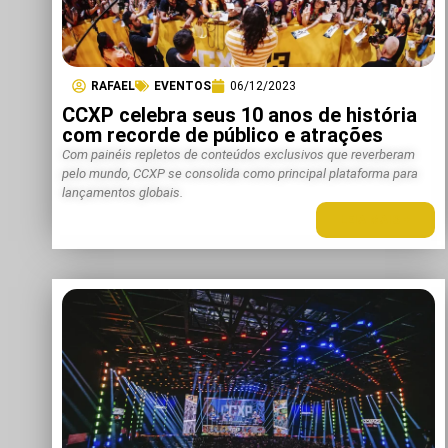
RAFAEL
EVENTOS
06/12/2023
CCXP celebra seus 10 anos de história
com recorde de público e atrações
Com painéis repletos de conteúdos exclusivos que reverberam
pelo mundo, CCXP se consolida como principal plataforma para
lançamentos globais.
LEIA MAIS +