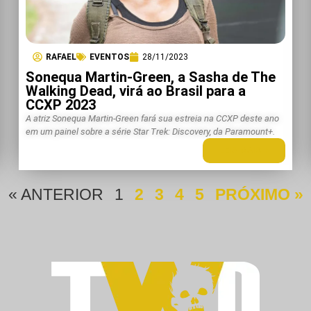
RAFAEL
EVENTOS
28/11/2023
Sonequa Martin-Green, a Sasha de The
Walking Dead, virá ao Brasil para a
CCXP 2023
A atriz Sonequa Martin-Green fará sua estreia na CCXP deste ano
em um painel sobre a série Star Trek: Discovery, da Paramount+.
LEIA MAIS +
« ANTERIOR
1
2
3
4
5
PRÓXIMO »