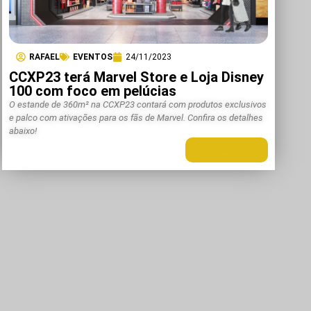
RAFAEL
EVENTOS
24/11/2023
CCXP23 terá Marvel Store e Loja Disney
100 com foco em pelúcias
O estande de 360m² na CCXP23 contará com produtos exclusivos
e palco com ativações para os fãs de Marvel. Confira os detalhes
abaixo!
LEIA MAIS +