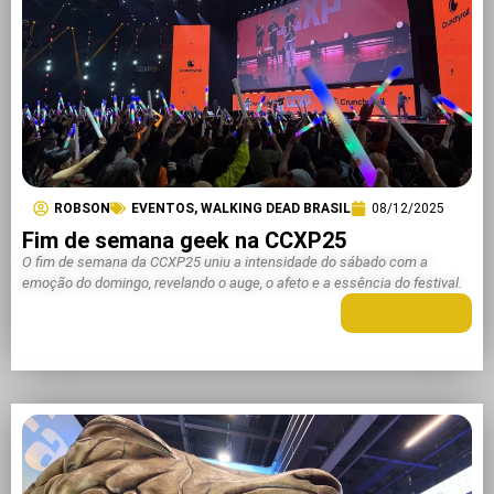
ROBSON
EVENTOS
,
WALKING DEAD BRASIL
08/12/2025
Fim de semana geek na CCXP25
O fim de semana da CCXP25 uniu a intensidade do sábado com a
emoção do domingo, revelando o auge, o afeto e a essência do festival.
LEIA MAIS +