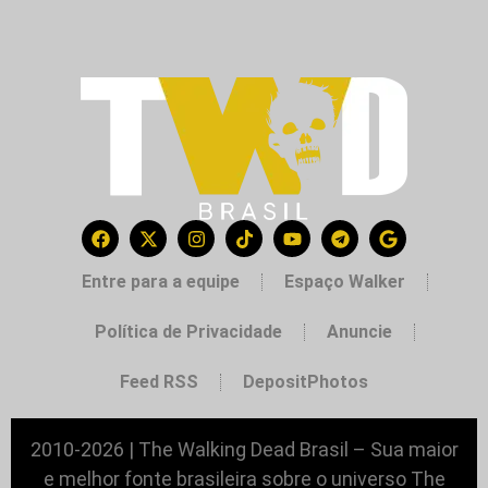
Entre para a equipe
Espaço Walker
Política de Privacidade
Anuncie
Feed RSS
DepositPhotos
2010-2026 | The Walking Dead Brasil – Sua maior
e melhor fonte brasileira sobre o universo The