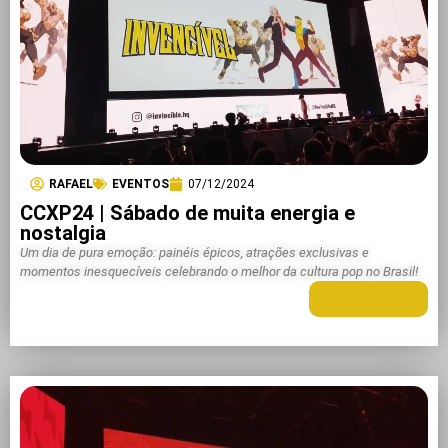
RAFAEL
EVENTOS
07/12/2024
CCXP24 | Sábado de muita energia e
nostalgia
Um dia de pura emoção: painéis épicos, atrações exclusivas e
momentos inesquecíveis celebrando o melhor da cultura pop no Brasil!
LEIA MAIS +