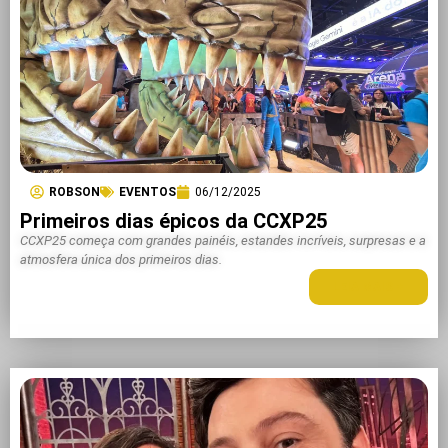
ROBSON
EVENTOS
06/12/2025
Primeiros dias épicos da CCXP25
CCXP25 começa com grandes painéis, estandes incríveis, surpresas e a
atmosfera única dos primeiros dias.
LEIA MAIS +