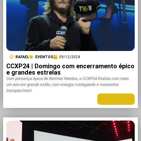
RAFAEL
EVENTOS
09/12/2024
CCXP24 | Domingo com encerramento épico
e grandes estrelas
Com presença épica de Norman Reedus, a CCXP24 finaliza com mais
um ano em grande estilo, com energia contagiante e momentos
inesquecíveis!
LEIA MAIS +