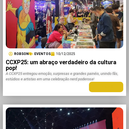
ROBSON
EVENTOS
10/12/2025
CCXP25: um abraço verdadeiro da cultura
pop!
A CCXP25 entregou emoção, surpresas e grandes painéis, unindo fãs,
estúdios e artistas em uma celebração nerd poderosa!
LEIA MAIS +