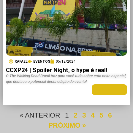
RAFAEL
EVENTOS
05/12/2024
CCXP24 | Spoiler Night, o hype é real!
O The Walking Dead Brasil traz para você tudo sobre esta noite especial,
que destaca o potencial desta edição do evento!
LEIA MAIS +
« ANTERIOR
1
2
3
4
5
6
PRÓXIMO »